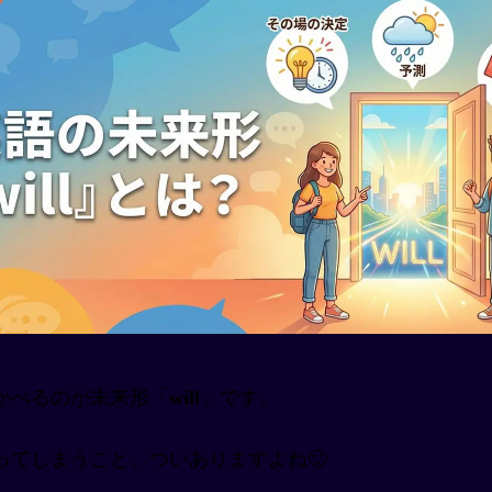
かべるのが未来形「
will
」です。
てしまうこと、ついありますよね🙂