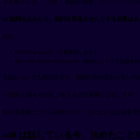
未来形 will は、「will ＋ 動詞の原形」というシン
be 動詞を入れたり、動詞を変化させたりする必要は
例文：
I will study tonight.（今夜勉強します）
They will start the meeting soon.（彼らはもうすぐ会
主語が you でも他の人でも、動詞の形が変わらない
＋動詞 の形をそのまま覚えるのが基本になります😊
文の形自体はとても簡単なので、あとはどんな場面で
will は話している今、決めたこと