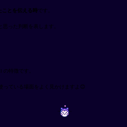
たことを伝える時
です。
と思った判断を表します。
l の特徴です。
を使っている場面をよく見かけますよ😊
~
~