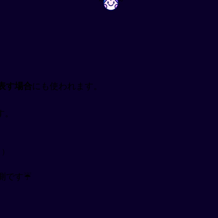
~
~
表す場合
にも使われます。
す。
うよ）
予測です☔