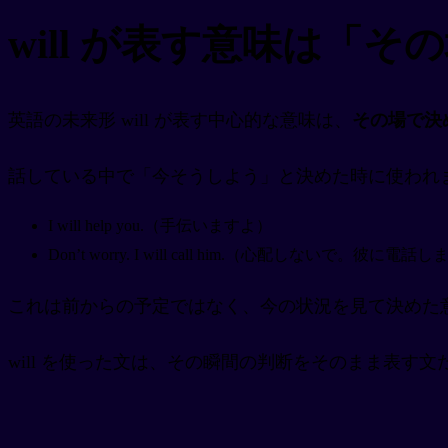
will が表す意味は「
英語の未来形 will が表す中心的な意味は、
その場で決
話している中で「今そうしよう」と決めた時に使われ
I will help you.（手伝いますよ）
Don’t worry. I will call him.（心配しないで。彼に電話
これは前からの予定ではなく、今の状況を見て決めた
will を使った文は、その瞬間の判断をそのまま表す文