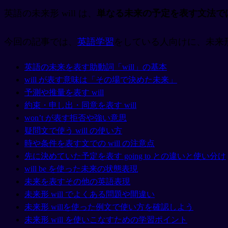
英語の未来形 will は、
単なる未来の予定を表す文法で
今回の記事では、
英語学習
をしている人向けに、未来形 
英語の未来を表す助動詞「will」の基本
will が表す意味は「その場で決めた未来」
予測や推量を表す will
約束・申し出・同意を表す will
won’t が表す拒否や強い意思
疑問文で使う will の使い方
時や条件を表す文での will の注意点
先に決めていた予定を表す going to との違いと使い分け
will be を使った未来の状態表現
未来を表すその他の英語表現
未来形 will でよくある問題や間違い
未来形 willを使った例文で使い方を確認しよう
未来形 will を使いこなすための学習ポイント