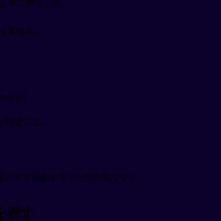
プルな形で作ります。
ありません
。
議を始めます）
のが特徴です。
使うかを理解することが大切です✨
を表す