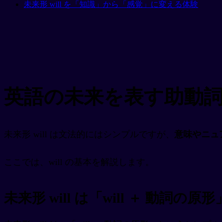
未来形 will を「知識」から「感覚」に変える体験
英語の未来を表す助動詞「
未来形 will は文法的にはシンプルですが、
意味やニュ
ここでは、will の基本を解説します。
未来形 will は「will ＋ 動詞の原