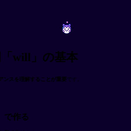
~
~
will」の基本
アンスを理解することが重要
です。
形」で作る