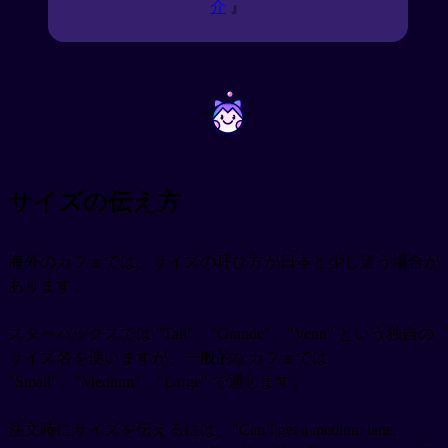
介
』
~
~
サイズの伝え方
海外のカフェでは、サイズの呼び方が日本と少し違う場合が
あります。
スターバックスでは "Tall"、"Grande"、"Venti" という独自の
サイズ名を使いますが、一般的なカフェでは
"Small"、"Medium"、"Large" で通じます。
注文時にサイズを伝えるには、"Can I get a medium latte,