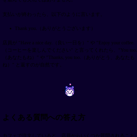
支払いが終わったら、以下のように言います。
Thank you.（ありがとうございます）
店員が "Have a nice day.（良い一日を）" や "Enjoy your coffee.
（コーヒーを楽しんでください" と言ってくれたら、"You too.
（あなたもね）" や "Thanks, you too.（ありがとう、あなたも
ね）" と返すのが自然です。
~
~
よくある質問への答え方
カフェで注文していると、店員からいくつか質問されること