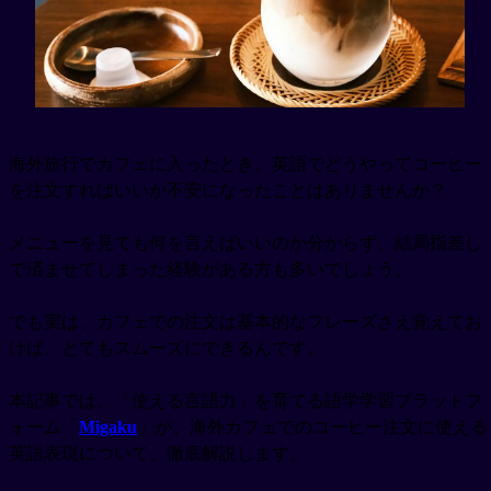
海外旅行でカフェに入ったとき、英語でどうやってコーヒー
を注文すればいいか不安になったことはありませんか？
メニューを見ても何を言えばいいのか分からず、結局指差し
で済ませてしまった経験がある方も多いでしょう。
でも実は、カフェでの注文は基本的なフレーズさえ覚えてお
けば、とてもスムーズにできるんです。
本記事では、「使える言語力」を育てる語学学習プラットフ
ォーム「
Migaku
」が、海外カフェでのコーヒー注文に使える
英語表現について、徹底解説します。