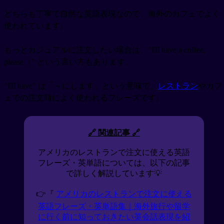
どちらも丁寧で自然な英語表現なので、海外のカフェでよく
使われています。
もっとカジュアルに注文したい場合は、"I'll have a coffee,
please（" という言い方もあります。
"I'll have" は「～にします」という意味で、
レストラン
やカフ
ェでの注文時によく使われるフレーズです。
🔗 関連記事 🔗
アメリカのレストランで注文に使える英語
フレーズ・英単語については、以下の記事
で詳しく解説しています💡
👉『
アメリカのレストランで注文に使える
英語フレーズ・英単語集｜海外旅行や留学
に行く前に知っておきたい英会話表現を紹