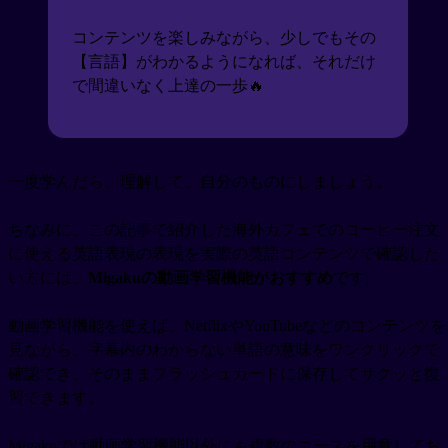
コンテンツを楽しみながら、少しでもその
【言語】がわかるようになれば、それだけ
で間違いなく上達の一歩🔥
一度学んだら、理解して、自分のものにしましょう。
ちなみに、この記事で紹介した海外カフェでのコーヒー注文
に使える英語表現の表現を実際の英語コンテンツで確認した
い方には、
Migakuの動画学習機能がおすすめ
です。
動画学習機能を使えば、NetflixやYouTubeなどのコンテンツを
見ながら、字幕内のわからない単語の意味をワンクリックで
確認でき、そのままフラッシュカードに保存してサクッと復
習できます。
Migakuでは動画学習機能以外にも複数のコースを用意してお