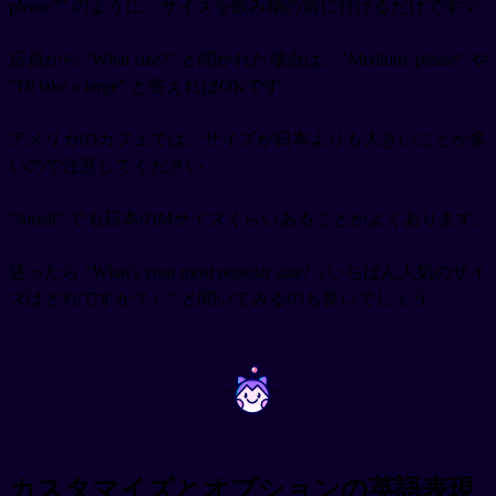
please?" のように、サイズを飲み物の前に付けるだけです💡
店員から "What size?" と聞かれた場合は、"Medium, please" や
"I'll take a large" と答えればOKです。
アメリカのカフェでは、サイズが日本よりも大きいことが多
いので注意してください。
"Small" でも日本のMサイズくらいあることがよくあります。
迷ったら "What's your most popular size?（いちばん人気のサイ
ズはどれですか？）" と聞いてみるのも良いでしょう。
~
~
カスタマイズとオプションの英語表現