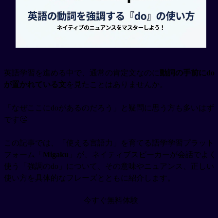
英語学習を進める中で、通常の肯定文なのに
動詞の手前にdo
が置かれている文
を見たことはありませんか。
「なぜここにdoがあるのだろう」と疑問に思う方も多いはず
です🤔
この記事では、「使える言語力」を育てる語学学習プラット
フォーム「
Migaku
」が、ネイティブスピーカーが会話でよく
使う「強調のdo」について、その意味やニュアンス、正しい
使い方を具体的なフレーズとともに紹介します。
今すぐ無料体験