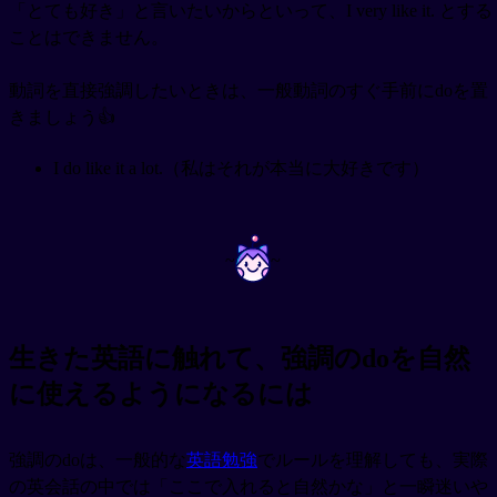
「とても好き」と言いたいからといって、I very like it. とする
ことはできません。
動詞を直接強調したいときは、一般動詞のすぐ手前にdoを置
きましょう👍
I do like it a lot.（私はそれが本当に大好きです）
~
~
生きた英語に触れて、強調のdoを自然
に使えるようになるには
強調のdoは、一般的な
英語勉強
でルールを理解しても、実際
の英会話の中では「ここで入れると自然かな」と一瞬迷いや