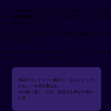
今回の記事の一番大切なポイントは、強調のdoは「
do / does /
did ＋ 動詞の原形
」で使い、事実や気持ちをはっきり伝える
ための表現だということです。
疑問文のdoとは違い、肯定文の中で動詞を強調するために使
うのが特徴でしたね。
I do understand. や I did finish it. のように、たった一語を加える
だけでニュアンスがぐっと変わります。
英語のコンテンツに触れて、なんとなくわ
かる——を積み重ねる。
その繰り返しこそが、英語力を伸ばす確か
な道。