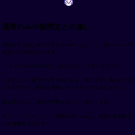
~
~
通常のdoや疑問文との違い
英語を学ぶ初心者がつまずきやすい点として、他のルールや
単語との混同があります。
Do you play tennis?（あなたはテニスをしますか？）
上記のように疑問文を作る時のdoは、単に相手に尋ねるため
のものであり、動詞を強調しているわけではありません。
形は同じでも、意味や役割はまったく異なります。
また、「とても」という意味を持つveryは、名詞や形容詞な
どを修飾する語です。