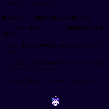
い気持ちを表すことができます。
基本ルール：一般動詞の前にdoを置くだけ
ルールの基本は非常にシンプルで、
一般動詞の前にdoを置く
だけ
です✨
このとき、
後ろに続く動詞は必ず原形になる
点に注意してく
ださい⚠️
また、主語が三人称単数の場合や過去形などの時制に合わせ
て、do、does、didを使い分けます。
主語や時制との関係を正しく理解することが大切です。
~
~