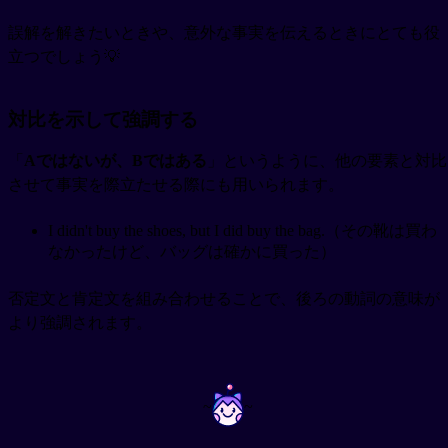
誤解を解きたいときや、意外な事実を伝えるときにとても役
立つでしょう💡
対比を示して強調する
「
Aではないが、Bではある
」というように、他の要素と対比
させて事実を際立たせる際にも用いられます。
I didn't buy the shoes, but I did buy the bag.（その靴は買わ
なかったけど、バッグは確かに買った）
否定文と肯定文を組み合わせることで、後ろの動詞の意味が
より強調されます。
~
~