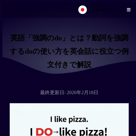
日本語
メインコンテンツにスキップ
英語「強調のdo」とは？動詞を強調
するdoの使い方を英会話に役立つ例
文付きで解説
最終更新日: 2026年2月18日