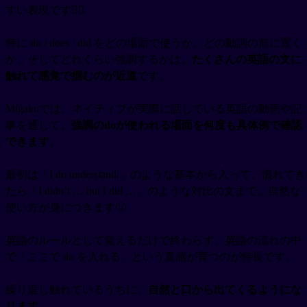
すい表現です😵‍💫
特に do / does / did をどの場面で使うか、どの動詞の前に置く
か、そしてどれくらい強調するかは、
たくさんの英語の文に
触れて感覚で掴むのが近道
です。
Migakuでは、ネイティブが実際に話している英語の動画や記
事を通して、
強調のdoが使われる場面を何度も具体例で確認
できます
。
最初は「I do understand.」のような基本から入って、慣れてき
たら「I didn’t … but I did …」のような対比の文まで、自然な
使い方が身につきます🙂
英語のルールとして覚えるだけで終わらず、英語の流れの中
で「ここで do を入れる」という直感が育つのが特長です。
繰り返し触れているうちに、
自然と口から出てくるようにな
ります
。