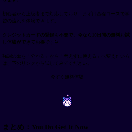
初心者から上級者まで対応しており、まずは基礎コースで学
習の流れを体験できます。
クレジットカードの登録も不要で、今なら10日間の無料お試
し体験ができてお得
です💫
強調のdoを「分かる」から「考えずに使える」へ変えたい方
は、下のリンクから試してみてください。
今すぐ無料体験
~
~
まとめ：You Do Get It Now