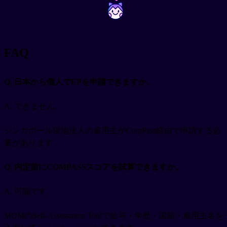
~
~
FAQ
Q. 日本から個人でEPを申請できますか。
A. できません。
シンガポール現地法人の雇用主がCorpPass経由で申請する必
要があります。
Q. 内定前にCOMPASSスコアを試算できますか。
A. 可能です。
MOMのSelf-Assessment Toolで給与・学歴・国籍・雇用主名を