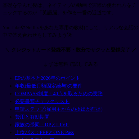
基礎を学んだ後は、ネイティブの動画で実際の使われ方をチ
ェックするのが「英語脳」を作る一番の近道です。
YouTubeやNetflixをあなた専用の教材にして、リアルな会話の
中で答え合わせをしてみよう🚀
＼ クレジットカード登録不要・数分でサクッと登録完了 ／
まずは無料で試してみる
EPの基本と2026年のポイント
年収(最低月額固定給与)の要件
COMPASS制度：40点を取るための実務
必要書類チェックリスト
申請ステップ(雇用主からの提出が前提)
費用と有効期間
家族の帯同：DPとLTVP
上位パス：PEPとONE Pass