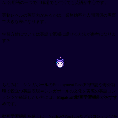
A. 公用語の一つで、職場でも生活でも英語が中心です。
実務レベルの英語力があるかは、業務効率と人間関係の両面
で大きな差になります。
学習方針については英語で流暢に話せる方法が参考になりま
す💪
~
~
ちなみに、シンガポールのEmployment Pass(EP)申請や海外就
職で役立つ英語表現やシンガポールの文化を実際の英語コン
テンツで確認したい方には、
Migakuの動画学習機能がおすす
め
です。
動画学習機能を使えば、NetflixやYouTubeなどのコンテンツを