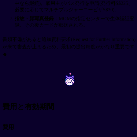
中なら継続)。雇用主がパス発行を申請(発行料S$225、
必要に応じてマルチプルジャーニービザS$30)。
指紋・顔写真登録
：MOMの指定センターで生体認証登
録、その後カードが郵送される。
書類不備があると追加資料要求(Request for Further Information)
が来て審査が止まるため、最初の提出精度がかなり重要です
🔥
~
~
費用と有効期間
費用