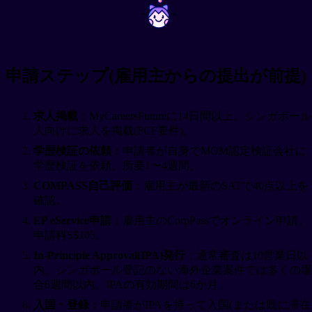
~
~
申請ステップ(雇用主からの提出が前提)
求人掲載
：MyCareersFutureに14日間以上、シンガポール
人向けに求人を掲載(FCF要件)。
学歴検証の依頼
：申請者が自身でMOM認定検証会社に
学歴検証を依頼。所要1〜4週間。
COMPASS自己評価
：雇用主が最新のSATで40点以上を
確認。
EP eService申請
：雇用主のCorpPassでオンライン申請。
申請料S$105。
In-Principle Approval(IPA)発行
：通常審査は10営業日以
内、シンガポール登記のない海外企業案件では多くの場
合6週間以内。IPAの有効期間は6か月。
入国・登録
：申請者がIPAを持って入国(または既に滞在