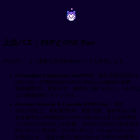
~
~
上位パス：PEPとONE Pass
EP以外に、より柔軟な高所得者向けパスも存在します。
Personalised Employment Pass(PEP)
：最低月額固定給与
S$22,500、年間固定給与S$270,000以上の維持が必要。
有効期間3年、更新不可、雇用主に紐づかない。6か月以
上の無職状態でキャンセル。
Overseas Networks & Expertise (ONE) Pass
：月給
S$30,000以上、有効期間5年、更新可能。海外申請の場
合は雇用主の時価総額US$500 million以上または年間売
上US$200 million以上が必要。2024年1月時点で取得者は
約4,200人と限定的。2027年1月から「AI and Tech track」
が新設され、現金と株式の組み合わせでS$30,000基準を