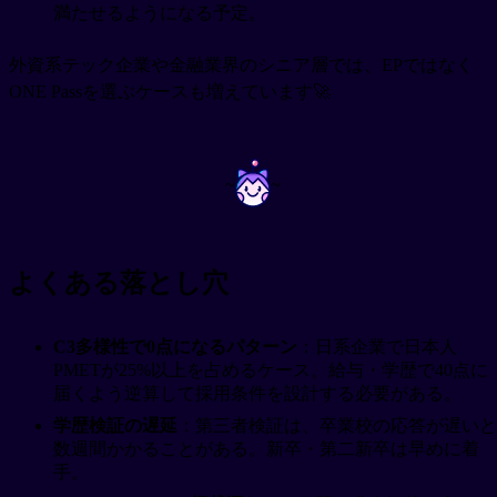
満たせるようになる予定。
外資系テック企業や金融業界のシニア層では、EPではなく
ONE Passを選ぶケースも増えています🚀
~
~
よくある落とし穴
C3多様性で0点になるパターン
：日系企業で日本人
PMETが25%以上を占めるケース。給与・学歴で40点に
届くよう逆算して採用条件を設計する必要がある。
学歴検証の遅延
：第三者検証は、卒業校の応答が遅いと
数週間かかることがある。新卒・第二新卒は早めに着
手。