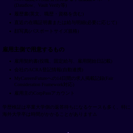
(Dataflow、Vault Verify等)
履歴書(英文、職歴・資格を含む)
直近の在職証明書または給与明細(必要に応じて)
顔写真(パスポートサイズ規格)
雇用主側で用意するもの
雇用契約書(役職、固定給与、雇用開始日記載)
会社のACRA登記情報(自動連携)
MyCareersFutureへの14日間の求人掲載記録(Fair
Consideration Framework対応)
雇用主のCorpPassアカウント
学歴検証は卒業大学側の返答待ちになるケースも多く、特に
海外大学卒は時間がかかることがあります⚠️