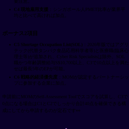
要注意。
C4 現地雇用支援
：シンガポール人PMET比率が業界平
均と比べて高ければ加点。
ボーナス2項目
C5 Shortage Occupation List(SOL)
：2026年版ではアグリ
テック(代替タンパク食品応用科学者等)と医療職(臨床心
理士等)が追加され、Cyber Risk Specialistsは除外。SOL
職かつ年齢調整給与S$10,700以上、C3で10点以上を満た
せば最長5年のEPが可能。
C6 戦略的経済優先度
：MOMが認定するパートナーシッ
プに参加する企業に加点。
申請前にMOMのSelf-Assessment Toolでスコアを試算し、C3で
0点になる場合はC1とC2でしっかり合計40点を確保できる構
成にしてから申請するのが定石です👀