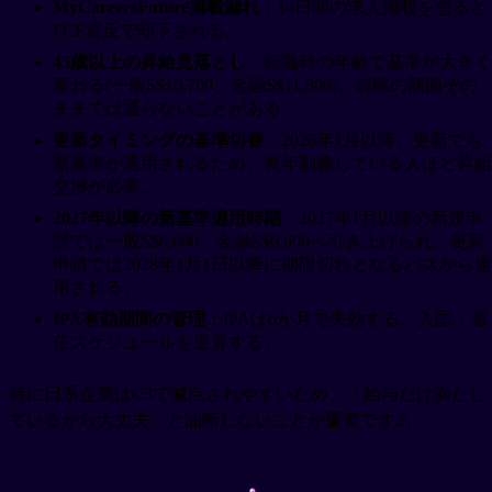
MyCareersFuture掲載漏れ
：14日間の求人掲載を怠ると
FCF違反で却下される。
45歳以上の昇給見落とし
：転職時の年齢で基準が大きく
変わる(一般S$10,700、金融S$11,800)。前職の額面その
ままでは通らないことがある。
更新タイミングの基準切替
：2026年1月以降、更新でも
新基準が適用されるため、長年勤務している人ほど昇給
交渉が必要。
2027年以降の新基準適用時期
：2027年1月以降の新規申
請では一般S$6,000、金融S$6,600へ引き上げられ、更新
申請では2028年1月1日以降に期限切れとなるパスから適
用される。
IPA有効期間の管理
：IPAは6か月で失効する。入国・着
任スケジュールを逆算する。
特に日系企業はC3で減点されやすいため、「給与だけ満たし
ているから大丈夫」と油断しないことが重要です⚠️