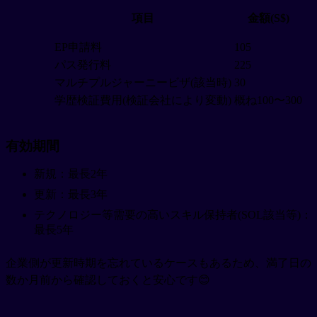
項目
金額(S$)
EP申請料
105
パス発行料
225
マルチプルジャーニービザ(該当時)
30
学歴検証費用(検証会社により変動)
概ね100〜300
有効期間
新規：最長2年
更新：最長3年
テクノロジー等需要の高いスキル保持者(SOL該当等)：
最長5年
企業側が更新時期を忘れているケースもあるため、満了日の
数か月前から確認しておくと安心です😊