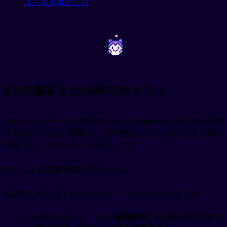
よくある落とし穴
~
~
EPの基本と2026年のポイント
EPはシンガポール人材省(Ministry of Manpower、MOM)が発給
する就労パスで、原則として現地法人または現地登記企業が
雇用主としてオンライン申請します。
本人による直接申請はできません。
2026年に押さえておくべきポイントは次のとおりです。
2026年1月1日から、EPの
更新申請
にも新最低給与基準