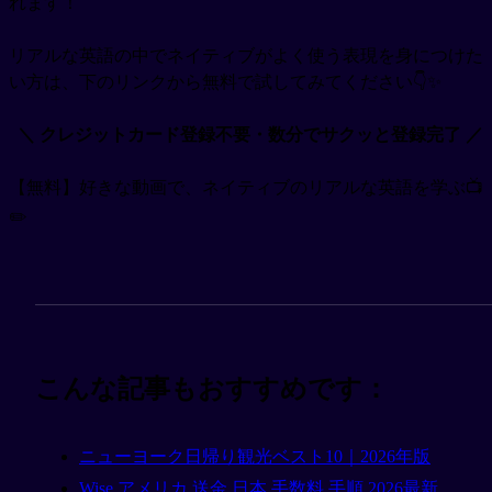
れます！
リアルな英語の中でネイティブがよく使う表現を身につけた
い方は、下のリンクから無料で試してみてください👇✨
＼ クレジットカード登録不要・数分でサクッと登録完了 ／
【無料】好きな動画で、ネイティブのリアルな英語を学ぶ📺
✏️
こんな記事もおすすめです：
ニューヨーク日帰り観光ベスト10｜2026年版
Wise アメリカ 送金 日本 手数料 手順 2026最新