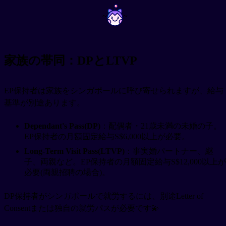
~
~
家族の帯同：DPとLTVP
EP保持者は家族をシンガポールに呼び寄せられますが、給与
基準が別途あります。
Dependant's Pass(DP)
：配偶者・21歳未満の未婚の子。
EP保持者の月額固定給与S$6,000以上が必要。
Long-Term Visit Pass(LTVP)
：事実婚パートナー、継
子、両親など。EP保持者の月額固定給与S$12,000以上が
必要(両親招聘の場合)。
DP保持者がシンガポールで就労するには、別途Letter of
Consentまたは独自の就労パスが必要です💫