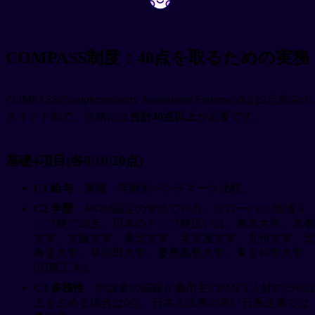
COMPASS制度：40点を取るための実務
COMPASS(Complementarity Assessment Framework)は2点刻みの
ポイント制で、合格には
合計40点以上
が必要です。
基礎4項目(各0/10/20点)
C1 給与
：業種・年齢別ベンチマーク比較。
C2 学歴
：MOM認定の学位で10点、グローバル/地域ト
ップ校で20点。日本のトップ校扱いは、東京大学、京都
大学、大阪大学、東北大学、名古屋大学、九州大学、北
海道大学、早稲田大学、慶應義塾大学、東京科学大学
(旧東工大)。
C3 多様性
：申請者の国籍が雇用主のPMET人材の25%以
上を占める場合は0点。日本人比率の高い日系企業では