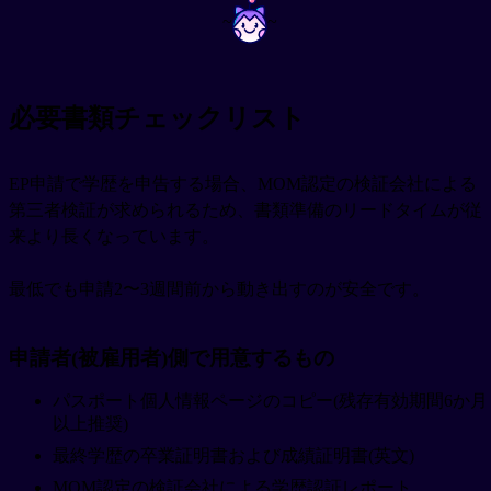
~
~
必要書類チェックリスト
EP申請で学歴を申告する場合、MOM認定の検証会社による
第三者検証が求められるため、書類準備のリードタイムが従
来より長くなっています。
最低でも申請2〜3週間前から動き出すのが安全です。
申請者(被雇用者)側で用意するもの
パスポート個人情報ページのコピー(残存有効期間6か月
以上推奨)
最終学歴の卒業証明書および成績証明書(英文)
MOM認定の検証会社による学歴認証レポート