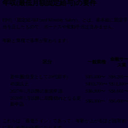
年収(最低月額固定給与)の要件
EPの「固定給与(Fixed Monthly Salary)」とは、基本給に固定手
当を足したもので、ボーナスや変動手当は含みません。
年齢と業種で基準が変わります。
金融サ
区分
一般業種
ス業
若年層(目安として20代前半)
S$5,600〜
S$6,200
45歳以上
S$10,700〜
S$11,800
2027年1月以降の新規申請
S$6,000〜
S$6,600
2028年1月以降に期限切れとなる更
S$6,000〜
S$6,600
新申請
これらは「最低ライン」であって、年齢が上がるほど段階的
に高い給与が必要になります。