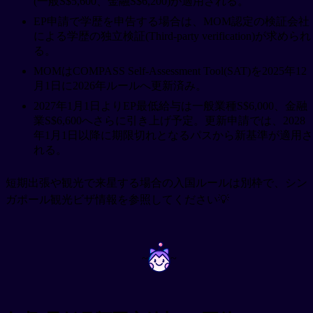
(一般S$5,600、金融S$6,200)が適用される。
EP申請で学歴を申告する場合は、MOM認定の検証会社
による学歴の独立検証(Third-party verification)が求められ
る。
MOMはCOMPASS Self-Assessment Tool(SAT)を2025年12
月1日に2026年ルールへ更新済み。
2027年1月1日よりEP最低給与は一般業種S$6,000、金融
業S$6,600へさらに引き上げ予定。更新申請では、2028
年1月1日以降に期限切れとなるパスから新基準が適用さ
れる。
短期出張や観光で来星する場合の入国ルールは別枠で、シン
ガポール観光ビザ情報を参照してください💡
~
~