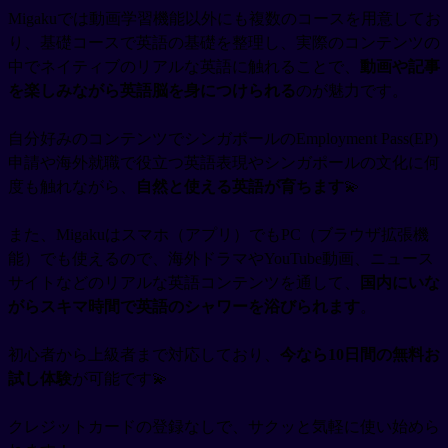
Migakuでは動画学習機能以外にも複数のコースを用意してお
り、基礎コースで英語の基礎を整理し、実際のコンテンツの
中でネイティブのリアルな英語に触れることで、
動画や記事
を楽しみながら英語脳を身につけられる
のが魅力です。
自分好みのコンテンツでシンガポールのEmployment Pass(EP)
申請や海外就職で役立つ英語表現やシンガポールの文化に何
度も触れながら、
自然と使える英語が育ちます
💫
また、Migakuはスマホ（アプリ）でもPC（ブラウザ拡張機
能）でも使えるので、海外ドラマやYouTube動画、ニュース
サイトなどのリアルな英語コンテンツを通して、
国内にいな
がらスキマ時間で英語のシャワーを浴びられます
。
初心者から上級者まで対応しており、
今なら10日間の無料お
試し体験
が可能です💫
クレジットカードの登録なしで、サクッと気軽に使い始めら