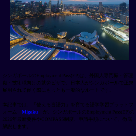
シンガポールのEmployment Pass(EP)は、外国人専門職・管理
職・技術職向けの就労ビザで、日本人がシンガポールで正規
雇用されて働く際にもっとも一般的なルートです。
本記事では、「使える言語力」を育てる語学学習プラットフ
ォーム「
Migaku
」が、シンガポールのEmployment Pass(EP)の
2026年最新要件やCOMPASS制度、申請手順について、徹底
解説します。