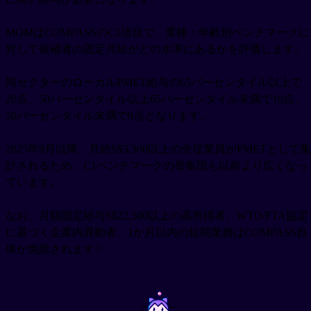
MOMはCOMPASSのC1項目で、業種・年齢別ベンチマークに
対して候補者の固定月給がどの水準にあるかを評価します。
同セクターのローカルPMET給与の65パーセンタイル以上で
20点、50パーセンタイル以上65パーセンタイル未満で10点、
50パーセンタイル未満で0点となります。
2025年9月以降、月給S$3,300以上の全従業員がPMETとして集
計されるため、C1ベンチマークの母集団も以前より広くなっ
ています。
なお、月額固定給与S$22,500以上の高所得者、WTO/FTA協定
に基づく企業内異動者、1か月以内の短期業務はCOMPASS自
体が免除されます✨
~
~