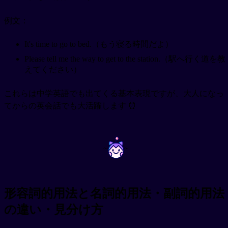
例文：
It's time to go to bed.（もう寝る時間だよ）
Please tell me the way to get to the station.（駅へ行く道を教
えてください）
これらは中学英語でも出てくる基本表現ですが、大人になっ
てからの英会話でも大活躍します ⏰
~
~
形容詞的用法と名詞的用法・副詞的用法
の違い・見分け方