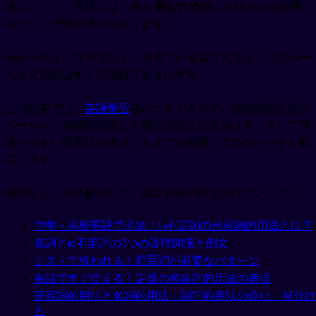
違いとして、英語では「何か
飲むための
」と後ろから説明す
るという語順の違いがあります。
Migakuのような学習サイトを見ている皆さんなら、このルー
ルさえ掴めばすぐに理解できるはず🚀
この記事では、
英語学習
者がつまずきやすい形容詞的用法の
ルールや、副詞的用法など他の用法との見分け方、そして間
違いやすい前置詞のポイントまでを網羅してわかりやすく解
説します。
疑問をしっかり解決して、英語表現の幅を広げていこう💡
中学・高校英語で必須！to不定詞の形容詞的用法とは？
名詞とto不定詞の3つの論理関係と例文
テストで狙われる！前置詞が必要なパターン
会話ですぐ使える！定番の形容詞的用法の表現
形容詞的用法と名詞的用法・副詞的用法の違い・見分け
方