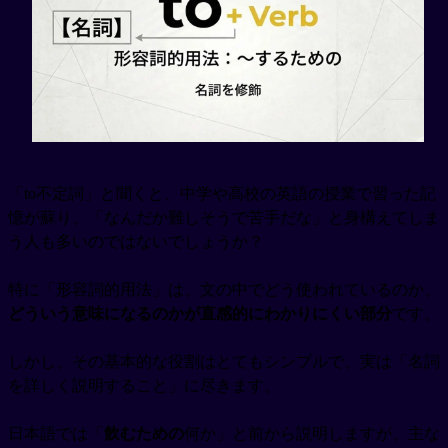
「to不定詞」と聞くと、中学や高校の英語の授業で習った記
憶が蘇り、「なんだか難しそうで苦手だな」と身構えてしま
う人も多いのではないでしょうか？
特に「形容詞的用法」は、文の中でどう使われているのか、
どういう意味になるのかが直感的にわかりにくい部分
です。
しかし、その基本的な役割はとてもシンプルで、実は「名詞
を詳しく説明すること」に尽きます。
日本語では「
飲むための
何か」と前から説明しますが、主な