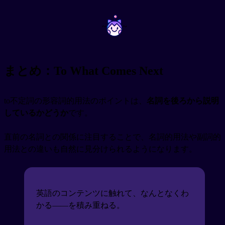
~
~
まとめ：To What Comes Next
to不定詞の形容詞的用法のポイントは、
名詞を後ろから説明
しているかどうか
です。
直前の名詞との関係に注目することで、名詞的用法や副詞的
用法との違いも自然に見分けられるようになります。
英語のコンテンツに触れて、なんとなくわ
かる——を積み重ねる。