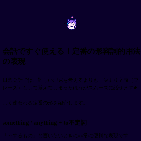
~
~
会話ですぐ使える！定番の形容詞的用法
の表現
日常会話では、難しい理屈を考えるよりも、決まり文句（フ
レーズ）として覚えてしまったほうがスムーズに話せます💫
よく使われる定番の形を紹介します。
something / anything + to不定詞
「～するもの」と言いたいときに非常に便利な表現です。