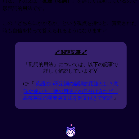
用法、下の文は「
友達（名詞）
」を詳しく説明しているので
形容詞的用法です。
この「どちらにかかるか」という視点を持つと、質問された
時も自信を持って答えられるようになります ✅
🔗 関連記事 🔗
「副詞的用法」については、以下の記事で
詳しく解説しています💡
👉『
英語のto不定詞の副詞的用法とは？意
味や使い方、他の用法との見分け方など、
高校英語の重要英文法を例文付きで解説
』
~
~