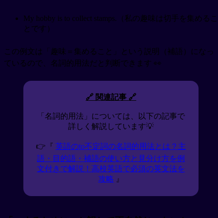
My hobby is to collect stamps.（私の趣味は切手を集めるこ
とです）
この例文は「趣味＝集めること」という説明（補語）になっ
ているので、名詞的用法だと判断できます 👀
🔗 関連記事 🔗
「名詞的用法」については、以下の記事で
詳しく解説しています💡
👉『
英語のto不定詞の名詞的用法とは？主
語・目的語・補語の使い方と見分け方を例
文付きで解説！高校英語で必須の英文法を
攻略
』