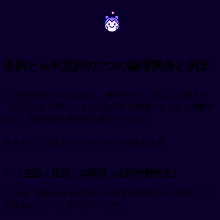
~
~
名詞とto不定詞の3つの論理関係と例文
ただ丸暗記するのではなく、修飾される「名詞」と後ろの
「to不定詞」の間に、どんな論理的な関係があるかを理解す
ると、文法問題や英作文に強くなります。
大きく分けて以下の3つのパターンがあります。
1. 「主語＋述語」の関係（名詞が動作主）
これは、修飾される名詞が、to以下の動作を行う主語のよう
な関係になっているパターンです。