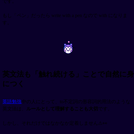
です。
もし「ペン」だったら write with a pen なので with になりま
す。
~
~
英文法も「触れ続ける」ことで自然に身
につく
英語勉強
中の人にとって、to不定詞の形容詞的用法のような
英文法は、
ルールとして理解することも大切
です。
しかし、それだけではなかなか定着しません⚠️👀