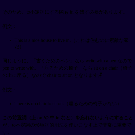
そのため、to不定詞にする際も in を残す必要があります。
例文：
This is a nice house to live in.（これは住むのに素敵な家
だ）
同じように、「書くためのペン」なら write with a pen なので
pen to write with、「座るための椅子」なら sit on a chair（椅子
の上に座る）なので chair to sit on となります🪑
例文：
There is no chair to sit on.（座るための椅子がない）
この
前置詞（上 on や 中 in など）を忘れないようにすること
が、to不定詞の形容詞的用法を使いこなす上で非常に重要で
す。