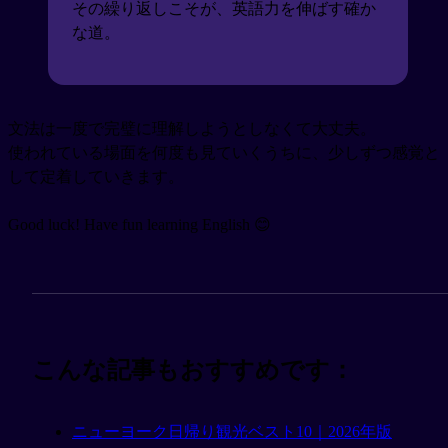
その繰り返しこそが、英語力を伸ばす確か
な道。
文法は一度で完璧に理解しようとしなくて大丈夫。
使われている場面を何度も見ていくうちに、少しずつ感覚と
して定着していきます。
Good luck! Have fun learning English 😊
こんな記事もおすすめです：
ニューヨーク日帰り観光ベスト10｜2026年版