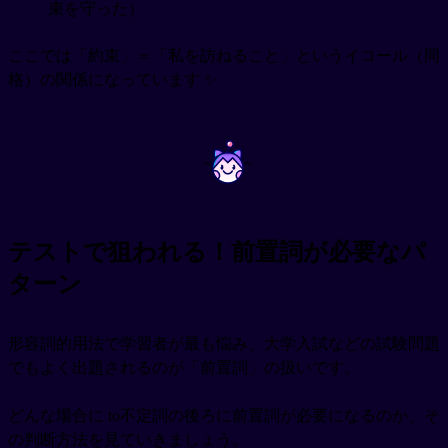
束を守った）
ここでは「約束」＝「私を訪ねること」というイコール（同
格）の関係になっています ✨
~
~
テストで狙われる！前置詞が必要なパ
ターン
形容詞的用法で学習者が最も悩み、大学入試などの試験問題
でもよく出題されるのが「前置詞」の扱いです。
どんな場合に to不定詞の後ろに前置詞が必要になるのか、そ
の判断方法を見ていきましょう。