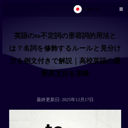
日本語
メインコンテンツにスキップ
英語のto不定詞の形容詞的用法と
は？名詞を修飾するルールと見分け
方を例文付きで解説｜高校英語の重
要英文法を攻略
最終更新日: 2025年12月17日