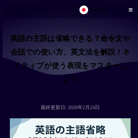
日本語
メインコンテンツにスキップ
英語の主語は省略できる？命令文や
会話での使い方、英文法を解説！ネ
イティブが使う表現をマスターし
よう
最終更新日: 2026年2月24日