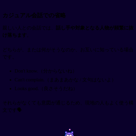
カジュアル会話での省略
親しい人との会話では、
話し手や対象となる人物が頻繁に抜
け落ちます
。
どちらが、または何がそうなのか、お互いに知っている場合
です。
Don't know.（分からないね）
Can't complain.（まあまあかな / 文句はないよ）
Looks good.（良さそうだね）
それらがなくても意図が通じるため、現地の人もよく使う構
文です🗣️
~
~