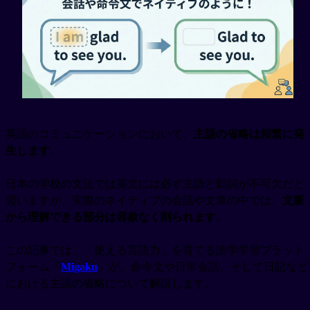
英語のコミュニケーションにおいて、
主語の省略は頻繁に発
生します
。
日本の学校の文法では英文には必ず主語と動詞が不可欠だと
習いますが、実際のネイティブの会話や文章の中では、
文脈
から理解できる部分は容赦なく削られます
。
この記事では、「使える言語力」を育てる語学学習プラット
フォーム「
Migaku
」が、命令文や日常会話、そして日記など
における主語の省略について解説します。