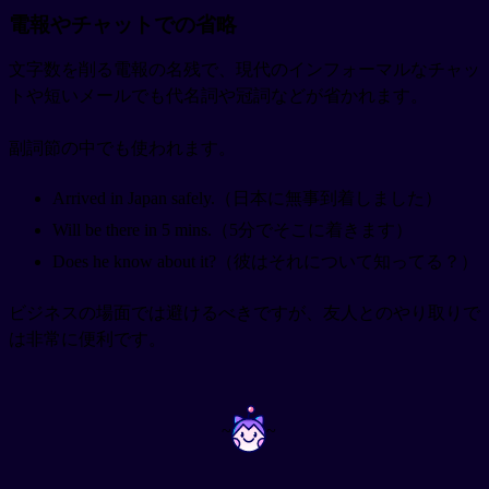
電報やチャットでの省略
文字数を削る電報の名残で、現代のインフォーマルなチャッ
トや短いメールでも代名詞や冠詞などが省かれます。
副詞節の中でも使われます。
Arrived in Japan safely.（日本に無事到着しました）
Will be there in 5 mins.（5分でそこに着きます）
Does he know about it?（彼はそれについて知ってる？）
ビジネスの場面では避けるべきですが、友人とのやり取りで
は非常に便利です。
~
~