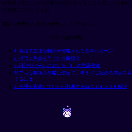
日本語と同じように不要な情報を取り除くことで、より自然
な表現になりますよ😉
英語学習者の方はぜひ参考にしてください。
今すぐ無料体験
1. 英語で主語や動詞が省略される基本パターン
2. 補語に焦点を当てた省略構文
3. 日記やメールにおける「I」の主語省略
リアルな英語の省略に慣れて、考えずに読める感覚を育
てるには
4. 主語を省略していいか判断する時のポイントを解説
~
~