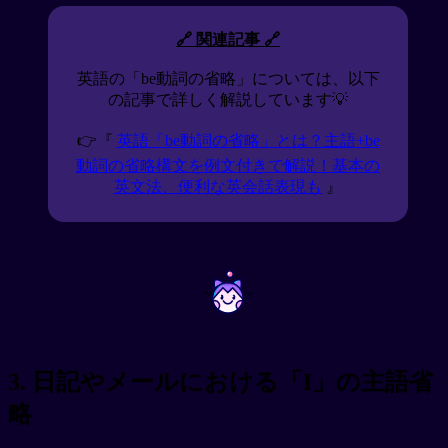
🔗 関連記事 🔗
英語の「be動詞の省略」については、以下
の記事で詳しく解説しています💡
👉『
英語「be動詞の省略」とは？主語+be
動詞の省略構文を例文付きで解説！基本の
英文法、便利な英会話表現も
』
~
~
3. 日記やメールにおける「I」の主語省
略