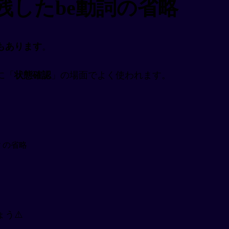
残したbe動詞の省略
もあります
。
に「
状態確認
」の場面でよく使われます。
at? の省略
う⚠️