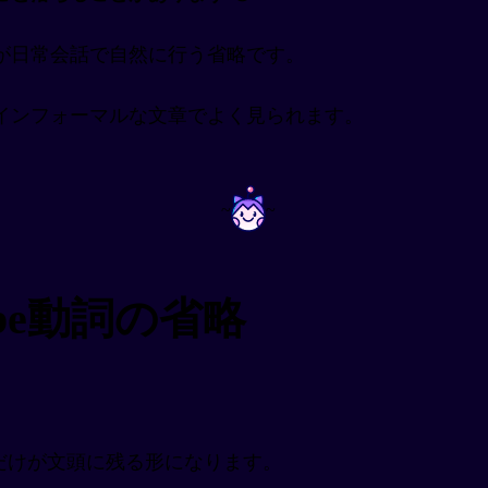
が日常会話で自然に行う省略です。
インフォーマルな文章でよく見られます。
~
~
be動詞の省略
、主語だけが文頭に残る形になります。