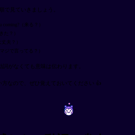
の順で見ていきましょう。
You coming?（来る？）
備できた？）
君、大丈夫？）
ous?（マジで言ってる？）
動詞がなくても意味は伝わります。
方なので、ぜひ覚えておいてください 👍
~
~