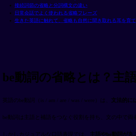
接続詞節の省略と分詞構文の違い
日常会話でよく使われる省略フレーズ
生きた英語に触れて、省略も自然に聞き取れる耳を育て
be動詞の省略とは？主
英語のbe動詞（is / am / are / was / were）は、
文法的に
be動詞は主語と補語をつなぐ役割を持ち、文の中で両
しかしカジュアルな口語表現では、
主語やbe動詞が