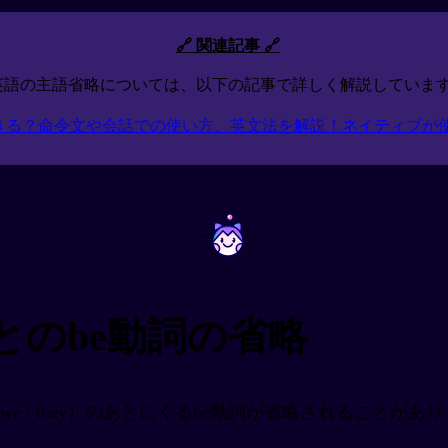
🔗 関連記事 🔗
英語の主語省略については、以下の記事で詳しく解説しています
きる？命令文や会話での使い方、英文法を解説！ネイティブが
~
~
とのbe動詞の省略
e / we / they）のあとにくるbe動詞が省略されることがありま