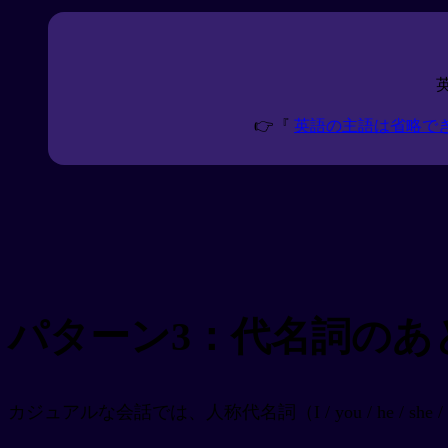
👉『
英語の主語は省略で
パターン3：代名詞のあ
カジュアルな会話では、人称代名詞（I / you / he / sh