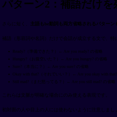
パターン2：補語だけを
さらに短く、
主語もbe動詞も両方省略されるパターン
補語（形容詞や名詞）だけで会話が成立する文で、特
Ready?（準備できた？）← Are you ready? の省略
Hungry?（お腹空いた？）← Are you hungry? の省略
Sure?（本当に？）← Are you sure? の省略
Okay with that?（それでいい？）← Are you okay with th
Still mad?（まだ怒ってる？）← Are you still mad? の省略
これらは文脈が明確な場合にのみ使える表現です。
初対面の人や目上の人には使わないように注意しましょ