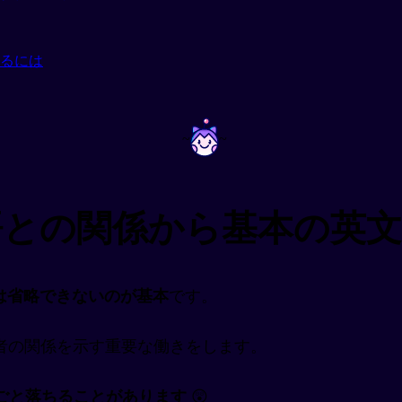
るには
~
~
語との関係から基本の英
は省略できないのが基本
です。
者の関係を示す重要な働きをします。
丸ごと落ちることがあります
😲