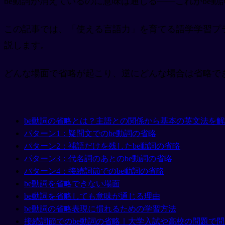
be動詞が消えているのに意味は通じる——これがbe動
この記事では、「使える言語力」を育てる語学学習プ
説します。
どんな場面で省略が起こり、逆にどんな場合は省略で
be動詞の省略とは？主語との関係から基本の英文法を解
パターン1：疑問文でのbe動詞の省略
パターン2：補語だけを残したbe動詞の省略
パターン3：代名詞のあとのbe動詞の省略
パターン4：接続詞節でのbe動詞の省略
be動詞を省略できない場面
be動詞を省略しても意味が通じる理由
be動詞の省略表現に慣れるための学習方法
接続詞節でのbe動詞の省略｜大学入試や高校の問題で