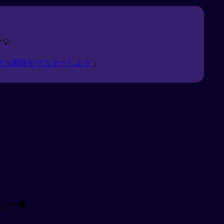
💡
使う表現をマスターしよう
』
す 🗣️