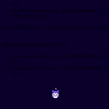
せん）
She didn't accept the job offer.（彼女はその仕事のオファー
を受けませんでした）
except は前置詞なので、それ自体を否定することはありませ
ん。
文全体の意味を否定する形になります。
No one came except John.（ジョン以外は誰も来ませんで
した）
Nothing works except this one.（これ以外は何も機能しま
せん）
~
~