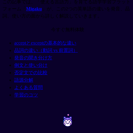
この記事では、「使える言語力」を育てる語学学習プラット
フォーム「
Migaku
」が、この2つの英単語の違いを発音、品
詞、使い方の面から詳しく解説していきます。
今すぐ無料体験
acceptとexceptの基本的な違い
品詞の違い（動詞 vs 前置詞）
発音の聞き分け方
例文と使い分け
否定文での比較
語源分解
よくある質問
学習のコツ
~
~