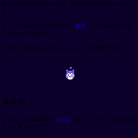
動詞が必要な位置なら accept、例外を示す文脈なら except で
す。
また、except と同じ意味で使える
表現
として "apart from" や
"other than" もあります。
これらと置き換えられるなら except だと判断できます。
~
~
まとめ
accept と except は発音も
スペル
も似ていますが、品詞も意味
も全く違う単語です。