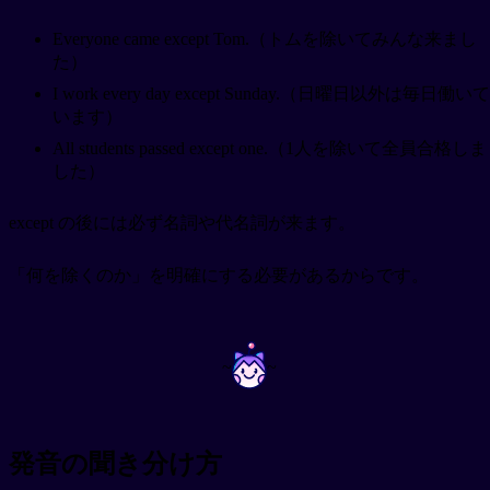
Everyone came except Tom.（トムを除いてみんな来まし
た）
I work every day except Sunday.（日曜日以外は毎日働いて
います）
All students passed except one.（1人を除いて全員合格しま
した）
except の後には必ず名詞や代名詞が来ます。
「何を除くのか」を明確にする必要があるからです。
~
~
発音の聞き分け方