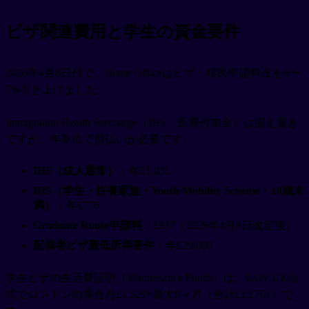
ビザ関連費用と学生の資金要件
2026年4月8日付で、Home Officeはビザ・移民申請料金を6〜
7%引き上げました。
Immigration Health Surcharge（IHS、医療付加金）は据え置き
ですが、年単位で前払いが必要です。
IHS（成人通常）
：年£1,035
IHS（学生・扶養家族・Youth Mobility Scheme・18歳未
満）
：年£776
Graduate Route申請料
：£937（2026年4月8日改定後）
配偶者ビザ最低所得要件
：年£29,000
学生ビザの生活費証明（Maintenance Funds）は、GOV.UK公
式でロンドンの場合月£1,529×最大9ヶ月（合計£13,761）で