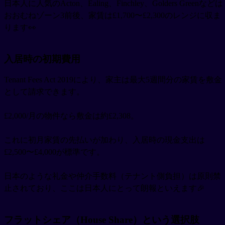
日本人に人気のActon、Ealing、Finchley、Golders Greenなどは
おおむねゾーン3前後、家賃は£1,700〜£2,300のレンジに収ま
ります👀
入居時の初期費用
Tenant Fees Act 2019により、家主は最大5週間分の家賃を敷金
として請求できます。
£2,000/月の物件なら敷金は約£2,308。
これに初月家賃の先払いが加わり、入居時の現金支出は
£2,500〜£4,000が標準です。
日本のような礼金や仲介手数料（テナント側負担）は原則禁
止されており、ここは日本人にとって朗報といえます🎉
フラットシェア（House Share）という選択肢