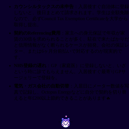
カウンシルタックスの未申告
：入居後すぐ自治体に登録
しないと、後日まとめて請求されます。学生は全額免除
なので、必ずCouncil Tax Exemption Certificateを大学から
取得し提出。
契約のReferencing費用
：家主への身元保証で年収が家
賃の30倍を求められることが多く、駐在で来たばかりだ
と信用情報がなく断られるケースが頻発。会社の保証レ
ター、または6ヶ月分前払いで対応するのが現実的で
す。
NHS登録の遅れ
：GP（家庭医）に登録しないと、いざ
という時に診てもらえません。入居後すぐ最寄りGPサ
ージェリーで登録を。
電気・ガス会社の自動切替
：入居日にメーター数値を写
真で記録し、Octopus Energyなどに自分で契約を切り替
えると年£200以上節約できることがあります🔥
~
~