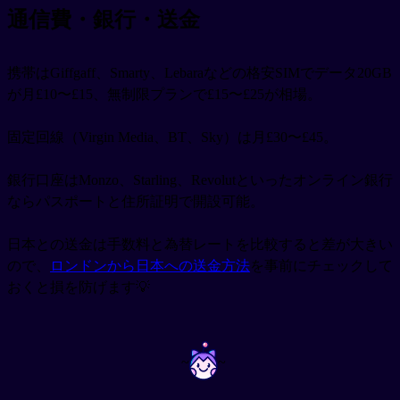
通信費・銀行・送金
携帯はGiffgaff、Smarty、Lebaraなどの格安SIMでデータ20GB
が月£10〜£15、無制限プランで£15〜£25が相場。
固定回線（Virgin Media、BT、Sky）は月£30〜£45。
銀行口座はMonzo、Starling、Revolutといったオンライン銀行
ならパスポートと住所証明で開設可能。
日本との送金は手数料と為替レートを比較すると差が大きい
ので、
ロンドンから日本への送金方法
を事前にチェックして
おくと損を防げます💡
~
~