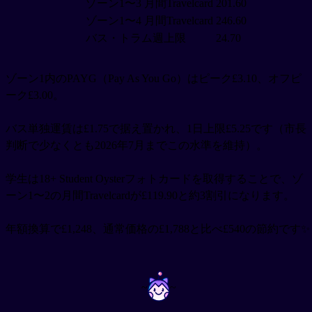
ゾーン1〜3 月間Travelcard
201.60
ゾーン1〜4 月間Travelcard
246.60
バス・トラム週上限
24.70
ゾーン1内のPAYG（Pay As You Go）はピーク£3.10、オフピ
ーク£3.00。
バス単独運賃は£1.75で据え置かれ、1日上限£5.25です（市長
判断で少なくとも2026年7月までこの水準を維持）。
学生は18+ Student Oysterフォトカードを取得することで、ゾ
ーン1〜2の月間Travelcardが£119.90と約3割引になります。
年額換算で£1,248、通常価格の£1,788と比べ£540の節約です✨
~
~