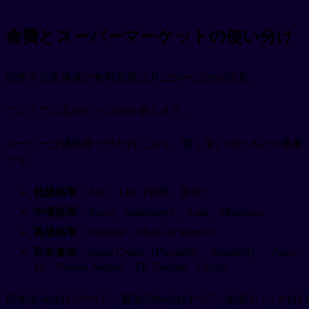
食費とスーパーマーケットの使い分け
自炊する単身者の食料品費は月£220〜£320が目安。
プレミアム志向だと£350を超えます。
スーパーは価格帯で分かれており、賢く使い分けるのが重要
です。
低価格帯
：Aldi、Lidl（独系、最安）
中価格帯
：Tesco、Sainsbury's、Asda、Morrisons
高価格帯
：Waitrose、Marks & Spencer
日本食材
：Japan Centre（Piccadilly、Westfield）、Atari-
Ya、Natural Natural、TK Trading、Oseyo
日本米5kgは£25〜£35、醤油500mlは£4〜£7、納豆3パックは£3