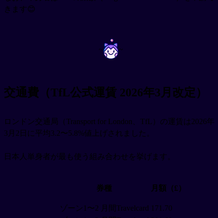
きます😊
~
~
交通費（TfL公式運賃 2026年3月改定）
ロンドン交通局（Transport for London、TfL）の運賃は2026年
3月2日に平均3.2〜5.8%値上げされました。
日本人単身者が最も使う組み合わせを挙げます。
券種
月額（£）
ゾーン1〜2 月間Travelcard
171.70