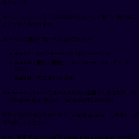
あります⚠️
カウンシルタックス（住民税相当）はバンド制で、自治体ご
とに大きく異なります。
2026〜2027課税年度の目安は以下の通り。
Band A
：年£1,350〜£1,500（月£113〜£125）
Band D（最も一般的）
：年£1,900〜£2,300（月£158〜
£192）
Band H
：年£3,800〜£4,600
WandsworthはBand Dで年£1,050未満と全国でも最低水準、対
してKingston upon Thames、Hackneyは年£2,000超え。
物件を決める前に自治体名で「council tax band」を検索し、必
ず確認してください。
なお、単身者は25%の減額（Single Person Discount）を申請で