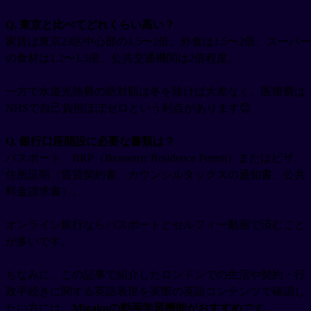
Q. 東京と比べてどれくらい高い？
家賃は東京23区中心部の1.5〜2倍、外食は1.5〜2倍、スーパー
の食材は1.2〜1.5倍、公共交通機関は2倍程度。
一方で水道光熱費の絶対額は冬を除けば大差なく、医療費は
NHSで自己負担ほぼゼロという利点があります😊
Q. 銀行口座開設に必要な書類は？
パスポート、BRP（Biometric Residence Permit）またはビザ、
住所証明（賃貸契約書、カウンシルタックスの通知書、公共
料金請求書）。
オンライン銀行ならパスポートとセルフィー動画で済むこと
が多いです。
ちなみに、この記事で紹介したロンドンでの生活や契約・行
政手続きに関する英語表現を実際の英語コンテンツで確認し
たい方には、
Migakuの動画学習機能がおすすめ
です。