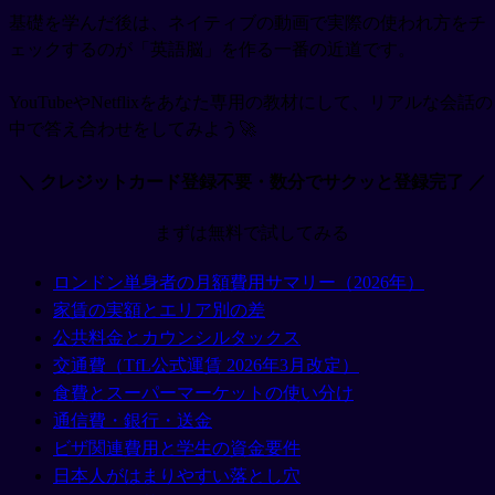
基礎を学んだ後は、ネイティブの動画で実際の使われ方をチ
ェックするのが「英語脳」を作る一番の近道です。
YouTubeやNetflixをあなた専用の教材にして、リアルな会話の
中で答え合わせをしてみよう🚀
＼ クレジットカード登録不要・数分でサクッと登録完了 ／
まずは無料で試してみる
ロンドン単身者の月額費用サマリー（2026年）
家賃の実額とエリア別の差
公共料金とカウンシルタックス
交通費（TfL公式運賃 2026年3月改定）
食費とスーパーマーケットの使い分け
通信費・銀行・送金
ビザ関連費用と学生の資金要件
日本人がはまりやすい落とし穴