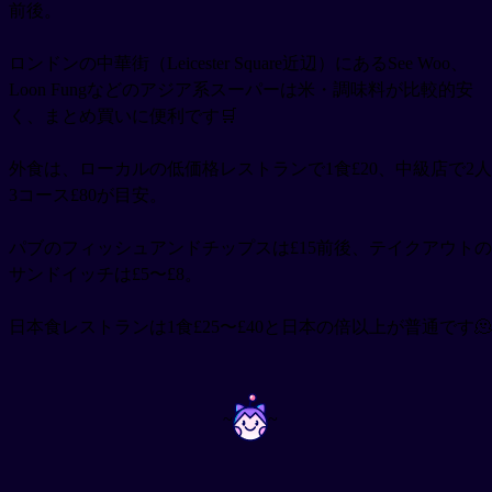
前後。
ロンドンの中華街（Leicester Square近辺）にあるSee Woo、
Loon Fungなどのアジア系スーパーは米・調味料が比較的安
く、まとめ買いに便利です🛒
外食は、ローカルの低価格レストランで1食£20、中級店で2人
3コース£80が目安。
パブのフィッシュアンドチップスは£15前後、テイクアウトの
サンドイッチは£5〜£8。
日本食レストランは1食£25〜£40と日本の倍以上が普通です🫠
~
~