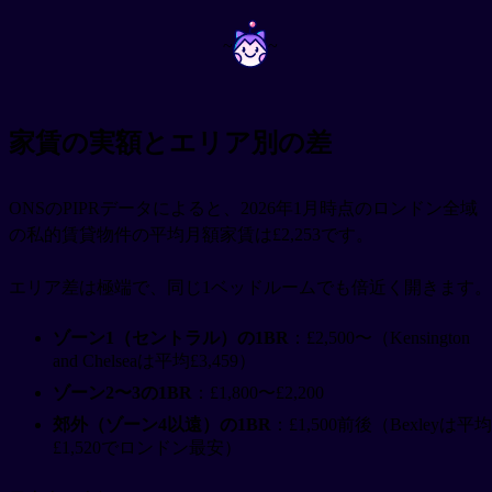
~
~
家賃の実額とエリア別の差
ONSのPIPRデータによると、2026年1月時点のロンドン全域
の私的賃貸物件の平均月額家賃は£2,253です。
エリア差は極端で、同じ1ベッドルームでも倍近く開きます。
ゾーン1（セントラル）の1BR
：£2,500〜（Kensington
and Chelseaは平均£3,459）
ゾーン2〜3の1BR
：£1,800〜£2,200
郊外（ゾーン4以遠）の1BR
：£1,500前後（Bexleyは平均
£1,520でロンドン最安）