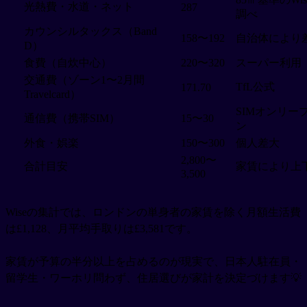
光熱費・水道・ネット
287
調べ
カウンシルタックス（Band
158〜192
自治体により
D）
食費（自炊中心）
220〜320
スーパー利用
交通費（ゾーン1〜2月間
TfL公式
171.70
Travelcard）
SIMオンリー
通信費（携帯SIM）
15〜30
ン
外食・娯楽
150〜300
個人差大
2,800〜
合計目安
家賃により上
3,500
Wiseの集計では、ロンドンの単身者の家賃を除く月額生活費
は£1,128、月平均手取りは£3,581です。
家賃が予算の半分以上を占めるのが現実で、日本人駐在員・
留学生・ワーホリ問わず、住居選びが家計を決定づけます💡