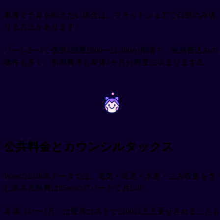
単身で予算を抑えたい場合は、フラットシェアで自室のみ借
りる方法があります。
ゾーン2〜3で個室1部屋£900〜£1,300が相場で、光熱費込みの
物件も多く、初期費用も家賃1ヶ月分程度に収まります💪
~
~
公共料金とカウンシルタックス
Wiseの2026年データでは、電気・暖房・水道・ごみ収集を含
む基本光熱費は85㎡のアパートで月£287。
冬場（11〜3月）は暖房コストで£100以上上乗せされることも