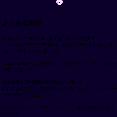
よくある質問
Q. ロンドンで快適に暮らすには年収いくら必要？
グロス年収£55,000〜£65,000が「自分のフラットを借り、外食
もし、貯蓄もできる」目安です。
London Living Wageは時給£14.80（年約£28,860）で、これは最
低限の生活水準。
Q. 駐在員と現地採用で生活感はどう違う？
駐在員は家賃補助・教育費補助が出ることが多く、ゾーン1〜
2の高価格帯に住めます。
現地採用はゾーン2〜4でフラットシェアまたは郊外1BRが現
実的なライン。