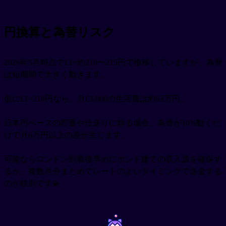
円換算と為替リスク
2026年5月時点で£1=約210〜215円で推移していますが、為替
は短期間で大きく動きます。
仮に£1=210円なら、月£3,000の生活費は約63万円。
日本円ベースの貯蓄や仕送りに頼る場合、為替が10%動くだ
けで月6万円以上の差が生じます。
可能ならロンドン到着後早めにポンド建ての収入源を確保す
るか、複数月分まとめてレートのよいタイミングで送金する
のが鉄則です💫
~
~