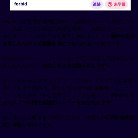
Migakuでは動画学習機能以外にも複数のコースを用意してお
り、基礎コースで英語の基礎を整理し、実際のコンテンツの
中でネイティブのリアルな英語に触れることで、
動画や記事
を楽しみながら英語脳を身につけられる
のが魅力です。
自分好みのコンテンツでロンドン生活に必要な英語表現に何
度も触れながら、
自然と使える英語が育ちます
💫
また、Migakuはスマホ（アプリ）でもPC（ブラウザ拡張機
能）でも使えるので、海外ドラマやYouTube動画、ニュース
サイトなどのリアルな英語コンテンツを通して、
国内にいな
がらスキマ時間で英語のシャワーを浴びられます
。
初心者から上級者まで対応しており、
今なら10日間の無料お
試し体験
が可能です💫