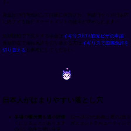
す。
資金は28日間連続して口座に保持され、申請日から31日以内
に終了する銀行ステートメントの提示が求められます⚠️
短期渡航で下見をする場合は
イギリスETA観光ビザの申請
、
長期滞在で運転免許を切り替える方は
イギリスで国際免許を
切り替える
も参考にしてください。
~
~
日本人がはまりやすい落とし穴
冬場の暖房費を過小評価
：12〜2月の光熱費は夏の2倍近
くになることがあります。ガスセントラルヒーティング
の古い物件は特に注意。