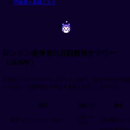
円換算と為替リスク
~
~
ロンドン単身者の月額費用サマリー
（2026年）
下表はゾーン2〜3で1ベッドルームを借り、自炊中心で外食週
1〜2回という標準的な日本人単身者を想定したものです。
項目
月額（£）
備考
1,800〜
家賃（ゾーン2〜3、1BR）
広告賃料ベー
2,200
85㎡基準のWis