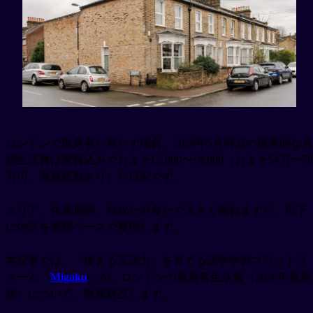
ロンドンで単身者が暮らす場合、2026年5月時点の現実的な月
額生活費は家賃込みでおよそ£2,800〜£4,000（およそ54万〜78
万円、為替変動あり）が目安です。
エリア、住居形態、自炊か外食かで大きく振れますが、以下
に内訳を実額ベースで整理します。
本記事では、「使える言語力」を育てる語学学習プラットフ
ォーム「
Migaku
」が、ロンドンの単身者生活費（2026年最新
版）について、徹底解説します。