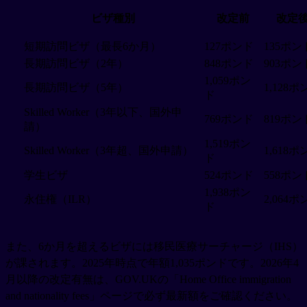
ビザ種別
改定前
改定
短期訪問ビザ（最長6か月）
127ポンド
135ポン
長期訪問ビザ（2年）
848ポンド
903ポン
1,059ポン
長期訪問ビザ（5年）
1,128ポ
ド
Skilled Worker（3年以下、国外申
769ポンド
819ポン
請）
1,519ポン
Skilled Worker（3年超、国外申請）
1,618ポ
ド
学生ビザ
524ポンド
558ポン
1,938ポン
永住権（ILR）
2,064ポ
ド
また、6か月を超えるビザには移民医療サーチャージ（IHS）
が課されます。2025年時点で年額1,035ポンドです。2026年4
月以降の改定有無は、GOV.UKの「Home Office immigration
and nationality fees」ページで必ず最新額をご確認ください。