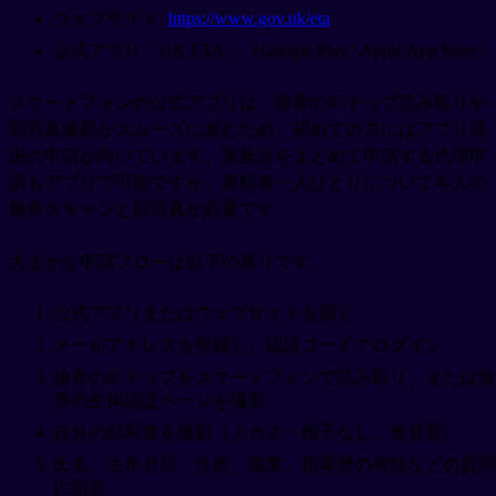
ウェブサイト:
https://www.gov.uk/eta
公式アプリ「UK ETA」（Google Play / Apple App Store）
スマートフォンの公式アプリは、旅券のICチップ読み取りや
顔写真撮影がスムーズに進むため、初めての方にはアプリ経
由の申請が向いています。家族分をまとめて申請する代理申
請もアプリで可能ですが、渡航者一人ひとりについて本人の
旅券スキャンと顔写真が必要です。
大まかな申請フローは以下の通りです。
公式アプリまたはウェブサイトを開く
メールアドレスを登録し、認証コードでログイン
旅券のICチップをスマートフォンで読み取り、または旅
券の生体認証ページを撮影
自分の顔写真を撮影（メガネ・帽子なし、無背景）
氏名、生年月日、住所、職業、犯罪歴の有無などの質問
に回答