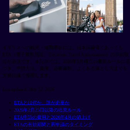
イギリスへの観光・短期滞在には、日本国籍者であっても
ETA（電子渡航認証、Electronic Travel Authorisation）の事前取
得が必須です。本記事では、2026年5月時点の最新ルールに基
づき、申請方法、費用、必要書類、よくある落とし穴までを
実務目線で整理します。
Last updated: May 12, 2026
ETAとは何か、誰が必要か
2026年2月25日以降の搭乗ルール
ETA申請の費用と2026年4月の値上げ
ETAの有効期間と再申請のタイミング