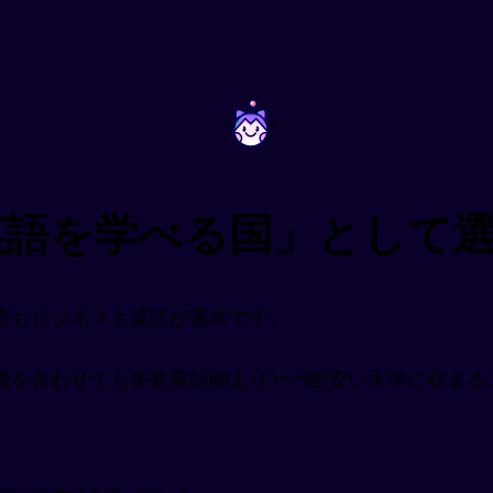
~
~
英語を学べる国」として
育もビジネスも英語が基本です。
を合わせても主要英語圏より3〜5割安い水準に収まる