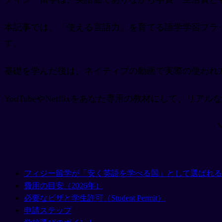
本記事では、「使える言語力」を育てる語学学習プラ
す。
基礎を学んだ後は、ネイティブの動画で実際の使われ
YouTubeやNetflixをあなた専用の教材にして、リ
フィジー留学が「安く英語を学べる国」として選ばれる
費用の目安（2026年）
必要なビザと学生許可（Student Permit）
申請ステップ