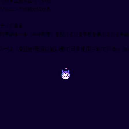
で日常生活を送っている
リスニングの幅が広がる
ティが豊富
内英語ルール（EOP制度）を設けている学校を選ぶことで英
ジーは「英語が母語に近い形で日常使用されている」点
~
~