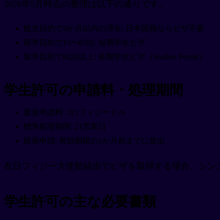
2026年5月時点の整理は以下の通りです。
観光目的で4か月以内の滞在: 日本国籍ならビザ不要
留学目的で15〜83泊: 短期学生ビザ
留学目的で84泊以上: 長期学生ビザ（Student Permit）
学生許可の申請料・処理期間
新規申請料: 321フィジードル
標準処理期間: 21営業日
延長申請: 有効期限の1か月前までに提出
在日フィジー大使館経由でビザを取得する場合、シングルエ
学生許可の主な必要書類