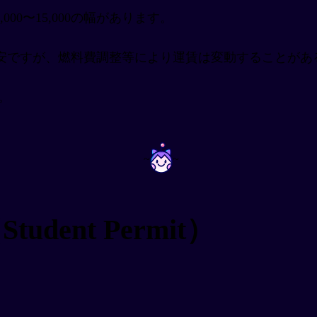
00〜15,000の幅があります。
安ですが、燃料費調整等により運賃は変動することがあ
。
~
~
ent Permit）