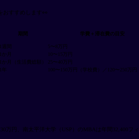
おすすめします👀
期間
学費＋滞在費の目安
1週間
5〜8万円
1か月
10〜15万円
1か月（生活費総額）
25〜40万円
1年
100〜150万円（学校費）／120〜250万
。
0万円、南太平洋大学（USP）のMBAは年間32,400