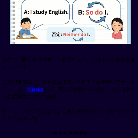
相手に「
私もそうです
」と同意する時、どのような表現を使
いますか？
この記事では、「使える言語力」を育てる語学学習プラット
フォーム「
Migaku
」が、英語学習者の方向けに「so」を用い
た倒置構文について解説！
ネイティブが日常会話でよく使う表現なので、ぜひマスター
してください🚀
今すぐ無料体験