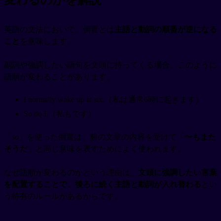
変わるのかを解説
英語の文法において、倒置とは
主語と動詞の順番が逆になる
こと
を意味します。
副詞や強調したい語句を文頭に持ってくる場合、このように
語順が変わることがあります。
I normally wake up at six.（私は通常6時に起きます）
So do I.（私もです）
「so」を使った倒置は、前の文章の内容を受けて「
〜もまた
そうだ
」と同じ意味を表すためによく使われます。
なぜ語順が変わるのかという理由は、
文頭に強調したい言葉
を配置することで、後ろに続く主語と動詞が入れ替わる
とい
う特有のルールがあるからです。