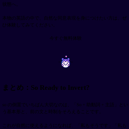
状態へ。
本物の英語の中で、自然な同意表現を身につけたい方は、ぜ
ひ体験してみてください。
今すぐ無料体験
~
~
まとめ：So Ready to Invert?
so の倒置でいちばん大切なのは、「So + 助動詞 + 主語」とい
う基本形と、前の文と時制をそろえることです。
これが自然に使えるようになれば、「私もそうです」「私も