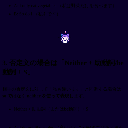
A: I only eat vegetables.（私は野菜だけを食べます）
B: So do I.（私もです）
~
~
3. 否定文の場合は「Neither + 助動詞/be
動詞 + S」
相手の否定文に対して「私も違います」と同調する場合は、
so ではなく neither を使って表現します
。
Neither + 助動詞（またはbe動詞）+ S
A: I do not like apples.（私はりんごが好きではありませ