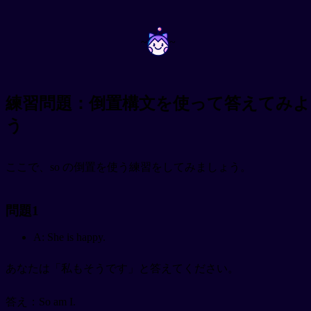
~
~
練習問題：倒置構文を使って答えてみよ
う
ここで、so の倒置を使う練習をしてみましょう。
問題1
A: She is happy.
あなたは「私もそうです」と答えてください。
答え：So am I.