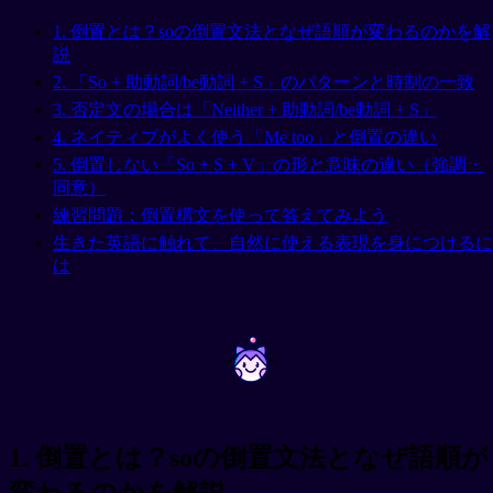
1. 倒置とは？soの倒置文法となぜ語順が変わるのかを解
説
2. 「So + 助動詞/be動詞 + S」のパターンと時制の一致
3. 否定文の場合は「Neither + 助動詞/be動詞 + S」
4. ネイティブがよく使う「Me too」と倒置の違い
5. 倒置しない「So + S + V」の形と意味の違い（強調・
同意）
練習問題：倒置構文を使って答えてみよう
生きた英語に触れて、自然に使える表現を身につけるに
は
~
~
1. 倒置とは？soの倒置文法となぜ語順が