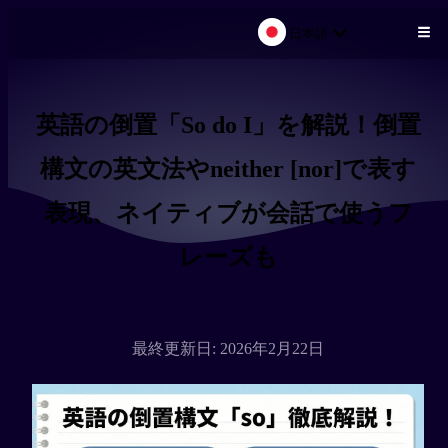
日本語
メインコンテンツにスキップ
英語の倒置「So do I」を解説！倒置
構文の英文法やneither [nor]で表す
表現、ネイティブが会話で使うフ
レーズも
最終更新日: 2026年2月22日