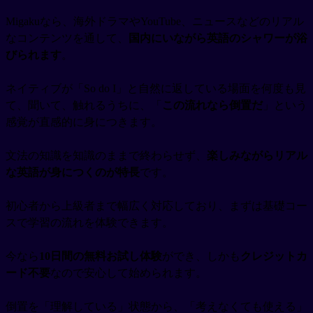
Migakuなら、海外ドラマやYouTube、ニュースなどのリアル
なコンテンツを通して、
国内にいながら英語のシャワーが浴
びられます
。
ネイティブが「So do I」と自然に返している場面を何度も見
て、聞いて、触れるうちに、「
この流れなら倒置だ
」という
感覚が直感的に身につきます。
文法の知識を知識のままで終わらせず、
楽しみながらリアル
な英語が身につくのが特長
です。
初心者から上級者まで幅広く対応しており、まずは基礎コー
スで学習の流れを体験できます。
今なら
10日間の無料お試し体験
ができ、しかも
クレジットカ
ード不要
なので安心して始められます。
倒置を「理解している」状態から、「考えなくても使える」