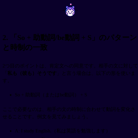
~
~
2. 「So + 助動詞/be動詞 + S」のパターン
と時制の一致
2つ目のポイントは、肯定文への同意です。相手の文に対して
「
私も（彼も）そうです
」と言う場合は、以下の形を使いま
す。
So + 助動詞（またはbe動詞） + S
ここで必要なのは、相手の文の時制に合わせて動詞を変化さ
せることです。例文を見てみましょう。
A: I study English.（私は英語を勉強します）