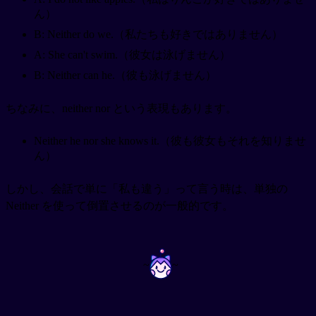
ん）
B: Neither do we.（私たちも好きではありません）
A: She can't swim.（彼女は泳げません）
B: Neither can he.（彼も泳げません）
ちなみに、neither nor という表現もあります。
Neither he nor she knows it.（彼も彼女もそれを知りませ
ん）
しかし、会話で単に「私も違う」って言う時は、単独の
Neither を使って倒置させるのが一般的です。
~
~