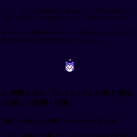
ネイティブはこの倒置をよく使いますが、文法を意識してい
るわけではなく、自然なパターンとして身についています。
まずは「So + 助動詞 + 主語」という語順をしっかり覚え、実
際の会話の中で何度も見て慣れていきましょう。
~
~
5. 倒置しない「So + S + V」の形と意味
の違い（強調・同意）
文頭に so があっても倒置しないパターンがあります
。
これは「
本当にその通りだ
」と強く同意や強調を表す場合で