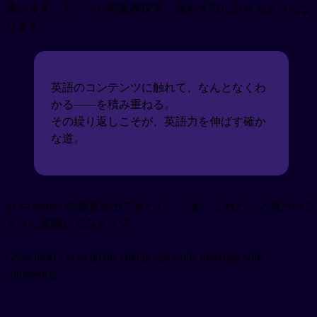
違います」といった同意表現を、迷わず口に出せるようにな
ります。
英語のコンテンツに触れて、なんとなくわ
かる——を積み重ねる。
その繰り返しこそが、英語力を伸ばす確か
な道。
so や neither の倒置が出てきたら、「あ、これだ」と気づける
ように意識してみよう🚀
Good luck! Let so do the talking and enjoy inverting with
confidence!