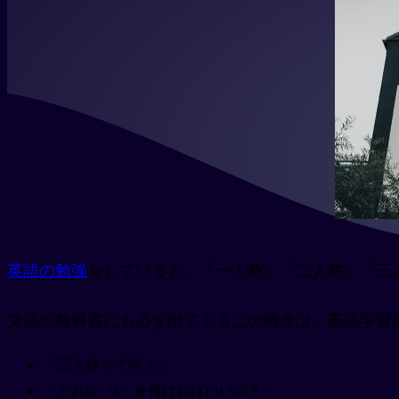
英語の勉強
をしていると、「一人称」「二人称」「三人
文法の教科書にも必ず出てくるこの概念は、英語学習
「三人称って何？」
「どれに『s』を付ければいいの？」