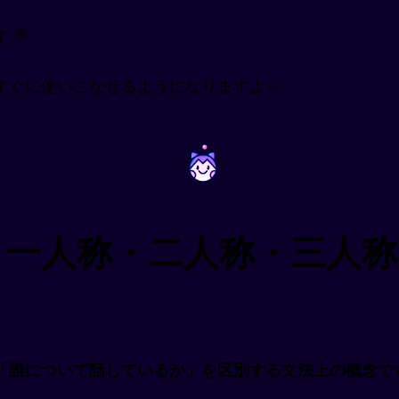
💭
すぐに使いこなせるようになりますよ✨
~
~
？一人称・二人称・三人称
「誰について話しているか」を区別する文法上の概念
で