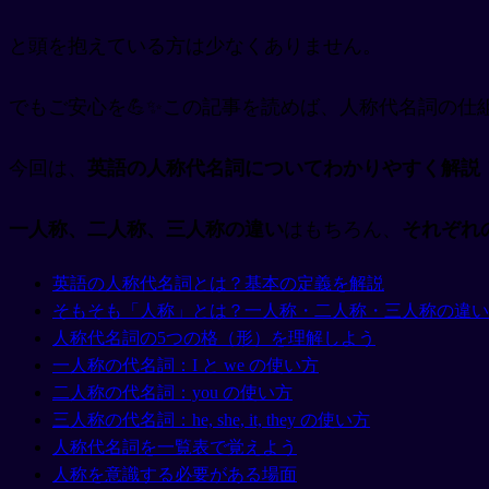
と頭を抱えている方は少なくありません。
でもご安心を💪✨この記事を読めば、人称代名詞の仕
今回は、
英語の人称代名詞についてわかりやすく解説
一人称、二人称、三人称の違い
はもちろん、
それぞれ
英語の人称代名詞とは？基本の定義を解説
そもそも「人称」とは？一人称・二人称・三人称の違い
人称代名詞の5つの格（形）を理解しよう
一人称の代名詞：I と we の使い方
二人称の代名詞：you の使い方
三人称の代名詞：he, she, it, they の使い方
人称代名詞を一覧表で覚えよう
人称を意識する必要がある場面