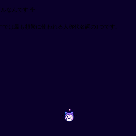
ルなんです 🎯
中では最も頻繁に使われる人称代名詞の1つです。
~
~