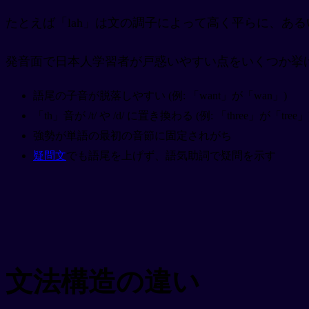
たとえば「lah」は文の調子によって高く平らに、あ
発音面で日本人学習者が戸惑いやすい点をいくつか挙
語尾の子音が脱落しやすい (例: 「want」が「wan」)
「th」音が /t/ や /d/ に置き換わる (例: 「three」が「tree」
強勢が単語の最初の音節に固定されがち
疑問文
でも語尾を上げず、語気助詞で疑問を示す
文法構造の違い