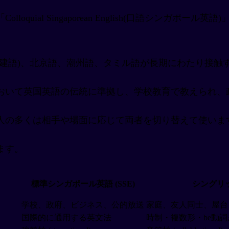
quial Singaporean English(口語シンガ
福建語)、北京語、潮州語、タミル語が長期にわたり接触
おいて英国英語の伝統に準拠し、学校教育で教えられ、
人の多くは相手や場面に応じて両者を切り替えて使います
ます。
標準シンガポール英語 (SSE)
シングリ
学校、政府、ビジネス、公的放送
家庭、友人同士、屋台
国際的に通用する英文法
時制・複数形・be動