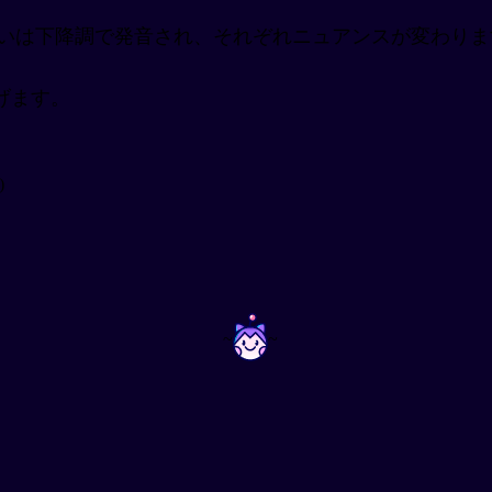
るいは下降調で発音され、それぞれニュアンスが変わりま
げます。
)
~
~