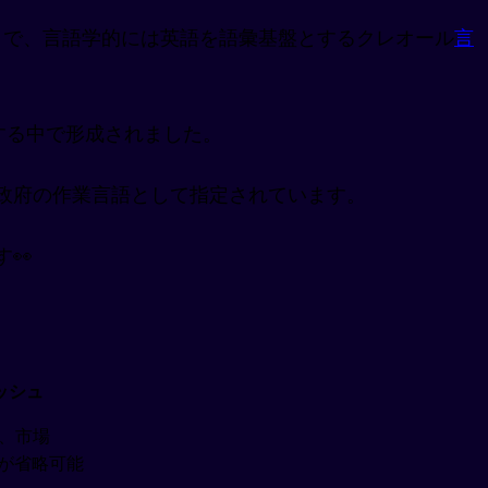
ポール英語)」で、言語学的には英語を語彙基盤とするクレオール
言
する中で形成されました。
政府の作業言語として指定されています。
👀
ッシュ
、市場
詞が省略可能