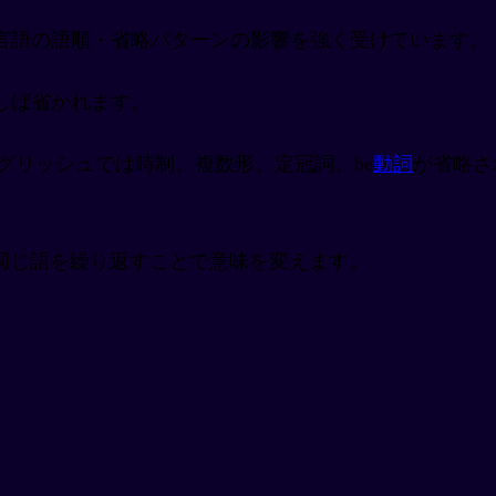
言語の語順・省略パターンの影響を強く受けています。
しば省かれます。
ングリッシュでは時制、複数形、定冠詞、be
動詞
が省略され
)」で、同じ語を繰り返すことで意味を変えます。