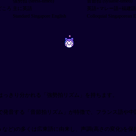
強勢拍 (stress-timed)
音節拍 (syllable-timed)
どころ
主に英語
英語+マレー語+福建語
Standard Singapore English
Colloquial Singaporean E
~
~
はっきり分かれる「強勢拍リズム」を持ちます。
で発音する「音節拍リズム」が特徴で、フランス語や中
、meh など)の多くは広東語に由来し、声調(高さの変化)