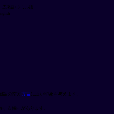
+広東語+タミル語
nglish
国語の南方
方言
に近い印象を与えます。
を保持する傾向があります。