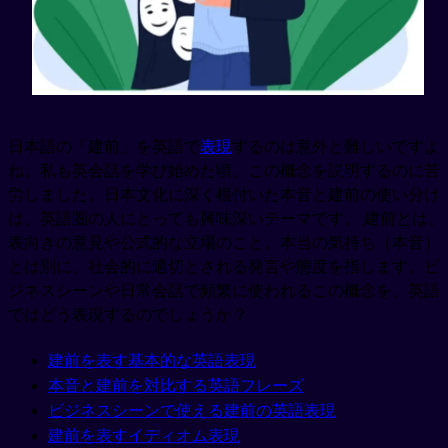
日本語の「建前」を英語で
表現
するのは意外と難しいですよ
ね。私も英会話を学び始めた頃、この概念を説明するのに苦
労しました。日本文化に深く根付いた本音と建前の使い分け
は、英語圏の人にとっても興味深いテーマです。 建前とは、
表向きの意見や公式的な立場のこと。本当の気持ち（本音）
とは別に、社会的に適切とされる発言や態度を指します。ビ
ジネスシーンや日常会話で頻繁に使われるこの概念を、英語
ではどう表現するのでしょうか？
建前を表す基本的な英語表現
本音と建前を対比する英語フレーズ
ビジネスシーンで使える建前の英語表現
建前を表すイディオム表現