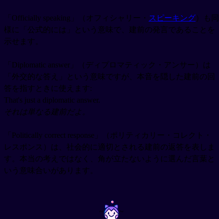
「Officially speaking」（オフィシャリー・
スピーキング
）も同
様に「公式的には」という意味で、建前の発言であることを
示せます。
「Diplomatic answer」（ディプロマティック・アンサー）は
「外交的な答え」という意味ですが、本音を隠した建前の回
答を指すときに使えます:
That's just a diplomatic answer.
それは単なる建前だよ。
「Politically correct response」（ポリティカリー・コレクト・
レスポンス）は、社会的に適切とされる建前の返答を表しま
す。本当の考えではなく、角が立たないように選んだ言葉と
いう意味合いがあります。
~
~