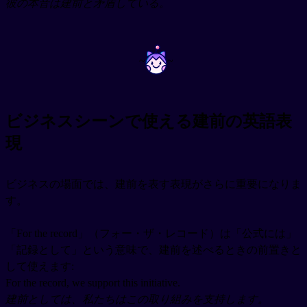
彼の本音は建前と矛盾している。
~
~
ビジネスシーンで使える建前の英語表
現
ビジネスの場面では、建前を表す表現がさらに重要になりま
す。
「For the record」（フォー・ザ・レコード）は「公式には」
「記録として」という意味で、建前を述べるときの前置きと
して使えます:
For the record, we support this initiative.
建前としては、私たちはこの取り組みを支持します。