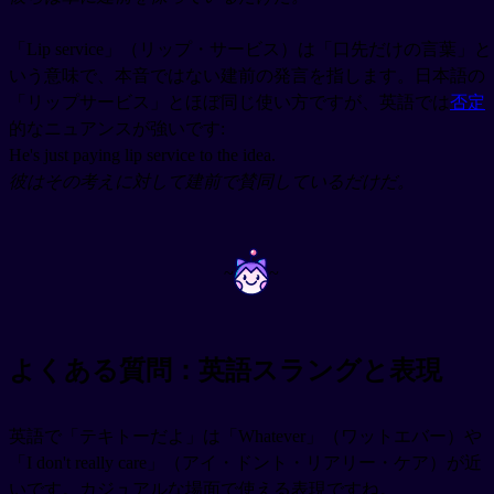
「Lip service」（リップ・サービス）は「口先だけの言葉」と
いう意味で、本音ではない建前の発言を指します。日本語の
「リップサービス」とほぼ同じ使い方ですが、英語では
否定
的なニュアンスが強いです:
He's just paying lip service to the idea.
彼はその考えに対して建前で賛同しているだけだ。
~
~
よくある質問：英語スラングと表現
英語で「テキトーだよ」は「Whatever」（ワットエバー）や
「I don't really care」（アイ・ドント・リアリー・ケア）が近
いです。カジュアルな場面で使える表現ですね。