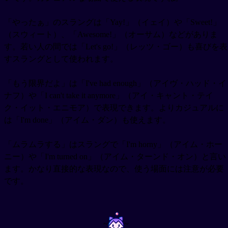
「やったぁ」のスラングは「Yay!」（イェイ）や「Sweet!」
（スウィート）、「Awesome!」（オーサム）などがありま
す。若い人の間では「Let's go!」（レッツ・ゴー）も喜びを表
すスラングとして使われます。
「もう限界だよ」は「I've had enough」（アイヴ・ハッド・イ
ナフ）や「I can't take it anymore」（アイ・キャント・テイ
ク・イット・エニモア）で表現できます。よりカジュアルに
は「I'm done」（アイム・ダン）も使えます。
「ムラムラする」はスラングで「I'm horny」（アイム・ホー
ニー）や「I'm turned on」（アイム・ターンド・オン）と言い
ます。かなり直接的な表現なので、使う場面には注意が必要
です。
~
~