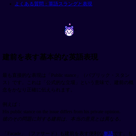
よくある質問：英語スラングと表現
~
~
建前を表す基本的な英語表現
最も直接的な表現は「Public stance」（パブリック・スタン
ス）です。これは「公式的な立場」という意味で、建前の概
念をかなり正確に伝えられます。
例えば：
His public stance on the issue differs from his private opinion.
彼のその問題に対する建前は、本当の意見とは異なる。
「Facade」（ファサード）も建前を表す便利な
単語
です。も