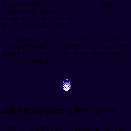
ともと建物の正面という意味ですが、転じて「見せかけ」
「表向きの態度」を指します。
She maintained a facade of agreement.
彼女は同意している建前を保った。
「Official position」（オフィシャル・ポジション）は、特にビ
ジネスや政治の場面で使われる表現です。組織や個人の公式
見解を表すときに最適で、「The company's official position
is...」（会社の建前としては...）という形でよく使われます。
~
~
本音と建前を対比する英語フレーズ
日本語では本音と建前をセットで語ることが多いですよね。