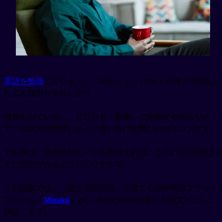
英語を勉強
していると、「affect」と「effect」の違いで混乱し
たことはありませんか？
発音も似ているし、どちらも「影響」に関係する単語なの
で、日本人学習者にとって使い分けが難しいポイントです。
でも実は、基本的なルールを押さえれば、この2つの単語はす
ぐに区別できるようになります💡
この記事では、「使える言語力」を育てる語学学習プラット
フォーム「
Migaku
」が、affectとeffectの違いを例文とともに
解説します。