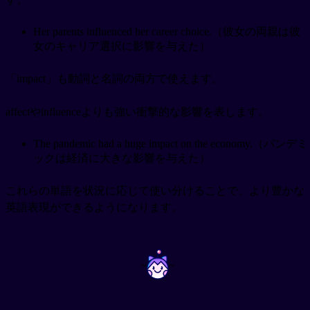
Her parents influenced her career choice.（彼女の両親は彼
女のキャリア選択に影響を与えた）
「impact」も動詞と名詞の両方で使えます。
affectやinfluenceよりも強い衝撃的な影響を表します。
The pandemic had a huge impact on the economy.（パンデミ
ックは経済に大きな影響を与えた）
これらの単語を状況に応じて使い分けることで、より豊かな
英語表現ができるようになります。
~
~