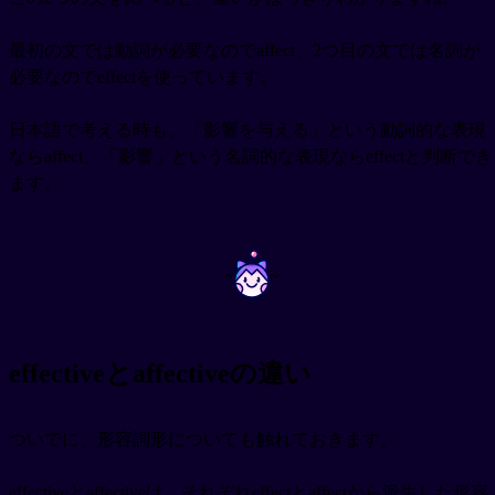
最初の文では動詞が必要なのでaffect、2つ目の文では名詞が
必要なのでeffectを使っています。
日本語で考える時も、「影響を与える」という動詞的な表現
ならaffect、「影響」という名詞的な表現ならeffectと判断でき
ます。
~
~
effectiveとaffectiveの違い
ついでに、形容詞形についても触れておきます。
effectiveとaffectiveは、それぞれeffectとaffectから派生した形容