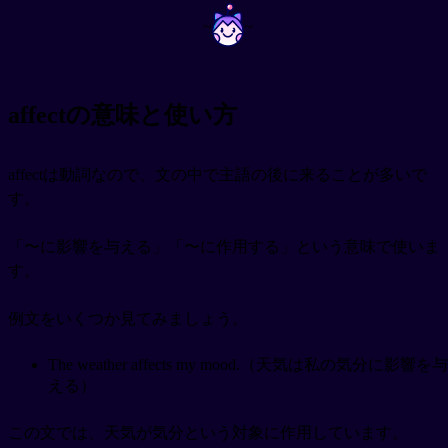
~
~
affectの意味と使い方
affectは動詞なので、文の中で主語の後に来ることが多いで
す。
「〜に影響を与える」「〜に作用する」という意味で使いま
す。
例文をいくつか見てみましょう。
The weather affects my mood.（天気は私の気分に影響を与
える）
この文では、天気が気分という対象に作用しています。