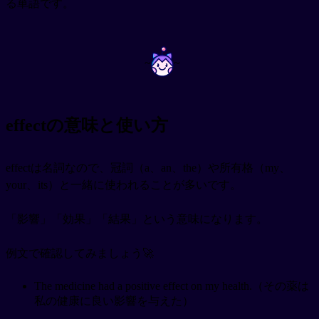
る単語です。
~
~
effectの意味と使い方
effectは名詞なので、冠詞（a、an、the）や所有格（my、
your、its）と一緒に使われることが多いです。
「影響」「効果」「結果」という意味になります。
例文で確認してみましょう🚀
The medicine had a positive effect on my health.（その薬は
私の健康に良い影響を与えた）