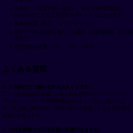
学位記・卒業証明書（英文）。海外大学卒の場合は
Dataflowなどの第三者認証を求められることがある
職務経歴書（英文、A4で2〜3ページ）
直近2〜3年の年収を裏付ける書類（源泉徴収票、給与明
細など）
専門資格の証書（CFA、CPA、PMP等）
よくある質問
Q. 日本語だけで働ける求人はありますか。
ごく一部の駐在員秘書、日本人顧客専門のリレーションシッ
プマネージャー、日系医療機関のスタッフなどに限られま
す。求人数は限定的で、英語力ゼロを前提とすると選択肢は
急速に狭まります。
Q. 30代未経験でも日系企業に転職できますか。