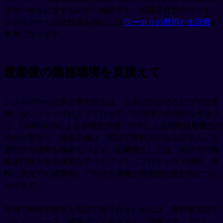
が30〜40％に達するのが一般的です。短期滞在型のワーキン
グホリデーとの比較感を掴むには
ワーホリの費用と生活費
が
参考になります。
渡星後の業務環境を見据えて
シンガポール日系企業の求人は、日本語が話せるだけでは通
用しないフェーズに入っています。EP基準の段階的な引き上
げ、COMPASSによる多様性評価、FCFによる現地採用優先の
流れが重なり、雇用主側は「英語で即戦力になる日本人」を
選別する傾向を強めています。応募側としては、英語での職
務遂行能力を具体的なアウトプット（プロジェクト経験、資
料、英文での成果物）で示せる準備が現実的な差別化につな
がります。
現地で同僚や顧客と英語で渡り合うためには、教科書英語で
はなくニュース、業界ポッドキャスト、現地メディアといっ