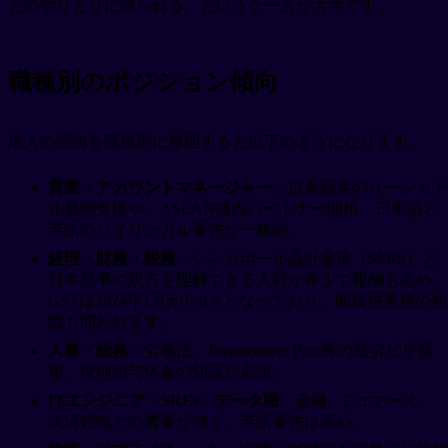
とのやりとりに限られる、というケースが大半です。
職種別のポジション傾向
求人の傾向を職種別に整理すると以下のようになります。
営業・アカウントマネージャー
：日系顧客のリージョナ
ル展開支援や、ASEAN域内パートナー開拓。日本語と
英語のバイリンガル要件が一般的。
経理・財務・税務
：シンガポール会計基準（SFRS）と
日本基準の双方を理解できる人材が希少で報酬も高め。
GSTは2024年1月から9％となっており、間接税実務の知
識も問われます。
人事・総務
：労働法、Employment Pass等の就労ビザ運
用、現地給与体系の知識が必須。
ITエンジニア・SREs・データ職
：金融、Eコマース、
決済領域での需要が強く、英語要件は高め。