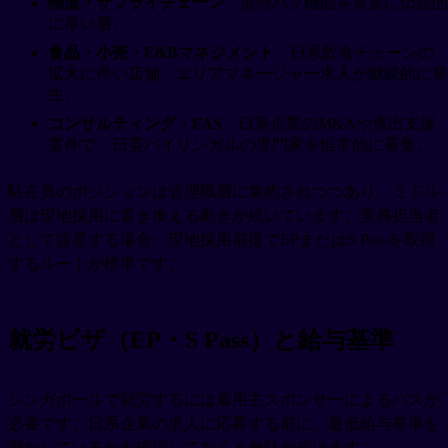
物流・サプライチェーン
：港湾ハブ機能を背景に伝統的
に厚い層。
食品・小売・F&Bマネジメント
：日系飲食チェーンの
拡大に伴い店舗・エリアマネージャー求人が継続的に発
生。
コンサルティング・FAS
：日系企業のM&Aや進出支援
案件で、日英バイリンガルの専門家を恒常的に募集。
駐在員のポジションは管理職層に集約されつつあり、ミドル
層は現地採用に置き換える動きが続いています。実務担当者
として渡星する場合、現地採用前提でEPまたはS Passを取得
するルートが標準です。
就労ビザ（EP・S Pass）と給与基準
シンガポールで就労するには雇用主スポンサーによるパスが
必要です。日系企業の求人に応募する前に、最低給与基準を
満たしているかを確認しておくと無駄が省けます。