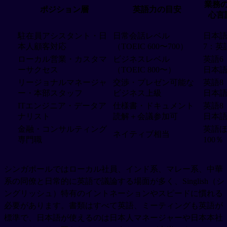
業務
ポジション層
英語力の目安
心言
駐在員アシスタント・日
日常会話レベル
日本
本人顧客対応
（TOEIC 600〜700）
7：英
ローカル営業・カスタマ
ビジネスレベル
英語6
ーサクセス
（TOEIC 800〜）
日本語
リージョナルマネージャ
交渉・プレゼン可能な
英語8
ー・本部スタッフ
ビジネス上級
日本語
ITエンジニア・データア
仕様書・ドキュメント
英語8
ナリスト
読解＋会議参加可
日本語
金融・コンサルティング
英語
ネイティブ相当
専門職
100％
シンガポールではローカル社員、インド系、マレー系、中華
系の同僚と日常的に英語で議論する場面が多く、Singlish（シ
ングリッシュ）特有のイントネーションやスピードに慣れる
必要があります。書類はすべて英語、ミーティングも英語が
標準で、日本語が使えるのは日本人マネージャーや日本本社