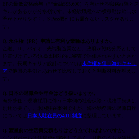
EPの最低資格給与（非金融S$5,600）を満たせる職務経験とス
キルがあるかが分水嶺です。未経験職種への横移動は給与水
準が下がりやすく、S Pass要件にも届かないリスクがありま
す。
Q. 永住権（PR）申請に有利な業種はありますか。
金融、IT、バイオ、先端製造業など、政府が戦略分野として
位置づけている領域は相対的に審査で評価されやすいとされ
ます。長期キャリア設計については
永住権を狙う海外キャリ
ア
で他国の事例とあわせて比較しておくと判断材料が増えま
す。
Q. 日本の退職金や年金はどう扱いますか。
海外赴任・現地採用に伴う日本側の社会保険・税務手続きは
別途必要です。米国駐在事例ですが、海外勤務時の退職口座
については
日本人駐在員の401k制度
に整理しています。
Q. 渡星前の生活費見積もりはどう立てればよいですか。
シンガポールは住居費が突出して高く、月収のうち家賃比率