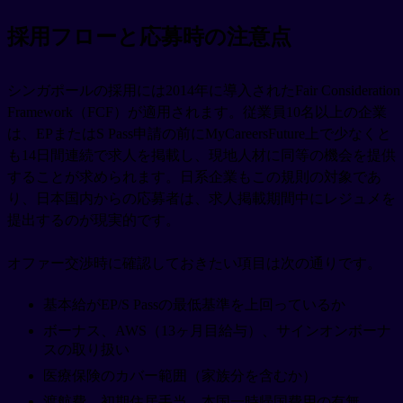
採用フローと応募時の注意点
シンガポールの採用には2014年に導入されたFair Consideration
Framework（FCF）が適用されます。従業員10名以上の企業
は、EPまたはS Pass申請の前にMyCareersFuture上で少なくと
も14日間連続で求人を掲載し、現地人材に同等の機会を提供
することが求められます。日系企業もこの規則の対象であ
り、日本国内からの応募者は、求人掲載期間中にレジュメを
提出するのが現実的です。
オファー交渉時に確認しておきたい項目は次の通りです。
基本給がEP/S Passの最低基準を上回っているか
ボーナス、AWS（13ヶ月目給与）、サインオンボーナ
スの取り扱い
医療保険のカバー範囲（家族分を含むか）
渡航費、初期住居手当、本国一時帰国費用の有無