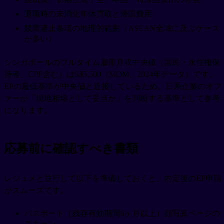
退職時の未消化年休買取と帰国費用
競業避止条項の地理的範囲（ASEAN全域に及ぶケース
が多い）
シンガポールのフルタイム雇用月収中央値（国民・永住権保
持者、CPF含む）はS$5,500（MOM、2024年データ）です。
EPの最低基準が中央値と近接しているため、日系企業のオフ
ァーが「現地相場として妥当か」を判断する基準として参考
になります。
応募前に確認すべき書類
レジュメと並行して以下を準備しておくと、内定後のEP申請
がスムーズです。
パスポート（残存有効期間6ヶ月以上）顔写真ページの
スキャン