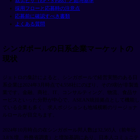
就労ビザ（EP・S Pass）と給与基準
採用フローと応募時の注意点
応募前に確認すべき書類
よくある質問
シンガポールの日系企業マーケットの
現状
ジェトロの集計によると、シンガポールで経営実態のある日
系企業は2024年3月時点で4,558社にのぼり、その9割が非製造
業です。金融、商社、IT、コンサルティング、物流、食品サ
ービスといった分野が中心で、ASEAN統括拠点として機能し
ている企業も多く、求人ポジションも地域横断のリージョナ
ルロールが目立ちます。
2024年10月時点の在シンガポール邦人数は32,565人（前年比
3.8％増、外務省調査）と増加基調にあり、日本人コミュニテ