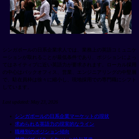
シンガポールの日系企業求人では、業務上の英語コミュニケ
ーションが取れることが最低条件であり、ポジションによっ
てはネイティブに近い英語力が要求されます。ローカル採用
の中心はバックオフィス、営業、エンジニアリングの中堅層
で、駐在員枠は徐々に縮小し、現地採用での専門職にシフト
しています。
Last updated: May 23, 2026
シンガポールの日系企業マーケットの現状
求められる英語力の現実的なライン
職種別のポジション傾向