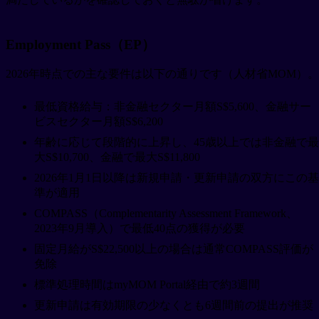
Employment Pass（EP）
2026年時点での主な要件は以下の通りです（人材省MOM）。
最低資格給与：非金融セクター月額S$5,600、金融サー
ビスセクター月額S$6,200
年齢に応じて段階的に上昇し、45歳以上では非金融で最
大S$10,700、金融で最大S$11,800
2026年1月1日以降は新規申請・更新申請の双方にこの基
準が適用
COMPASS（Complementarity Assessment Framework、
2023年9月導入）で最低40点の獲得が必要
固定月給がS$22,500以上の場合は通常COMPASS評価が
免除
標準処理時間はmyMOM Portal経由で約3週間
更新申請は有効期限の少なくとも6週間前の提出が推奨