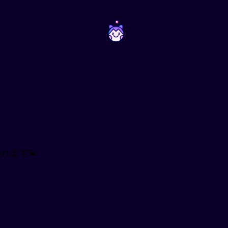
~
~
れます💫