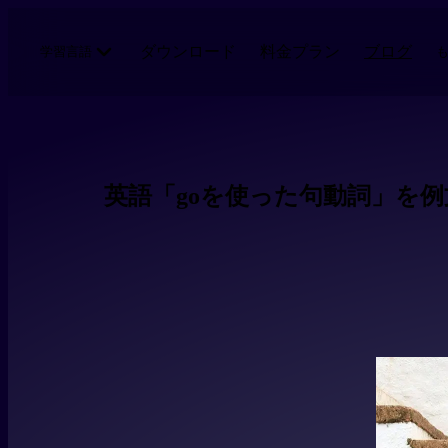
メインコンテンツにスキップ
ダウンロード
料金プラン
ブログ
学習言語
英語「goを使った句動詞」を