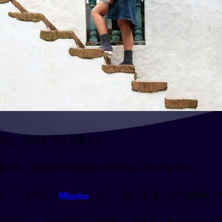
新しい意味を作る表現です。
に使われ、英会話の幅を広げるために欠かせません。
ットフォーム「
Migaku
」が、「go」を使った句動詞に