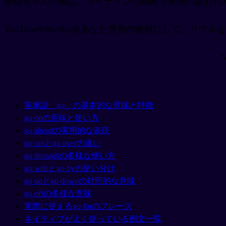
基礎を学んだ後は、ネイティブの動画で実際の使われ
YouTubeやNetflixをあなた専用の教材にして、リ
英単語「go」の基本的な意味と特徴
go onの意味と使い方
go aheadの実用的な表現
go outとgo overの違い
go throughの多様な使い方
go withとgo byの使い分け
go upとgo downの対照的な意味
go offの多様な意味
実際に使えるgo forのフレーズ
ネイティブがよく使っている例文一覧