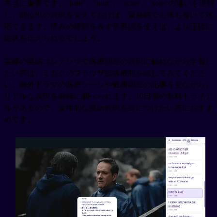
本当に重要です。"pain"、"hurt"、"ache"、"sore"の違いを理解
し、部位別の表現を覚えておけば、緊急時でも落ち着いて対
応できます。痛みの種類を表す形容詞を使えば、より正確に
症状を伝えられるでしょう。
実際の英語コンテンツで医療関連の表現に触れながら学習し
たい方は、ミガクのブラウザ拡張機能を試してみてくださ
い。海外ドラマの医療シーンや健康関連の記事を見ながら、
リアルな表現を瞬時に調べられます。10日間の無料トライア
ルがあるので、実用的な英語表現を身につけたい方におすす
めです。