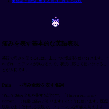
英会話で自然に使える痛みに関する表現
~
~
痛みを表す基本的な英語表現
英語で痛みを伝えるには、主に3つの動詞を使い分けます。そ
れぞれニュアンスが異なるので、状況に応じて使い分けるこ
とが大切です。
Pain
- 痛み全般を表す名詞
"Pain"は痛み全般を指す名詞です。「I have a pain in my
stomach」（お腹に痛みがあります）のように使います。医療
現場でよく使われる表現で、フォーマルな印象を与えます。