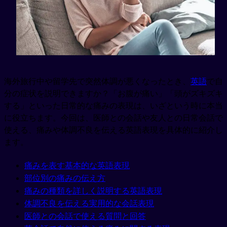
海外旅行中や留学先で突然体調が悪くなったとき、
英語
で自
分の症状を説明できますか？「お腹が痛い」「頭がズキズキ
する」といった日常的な痛みの表現は、いざという時に本当
に役立ちます。今回は、医師との会話や友人との日常会話で
使える、痛みや体調不良を伝える英語表現を具体的に紹介し
ます。
痛みを表す基本的な英語表現
部位別の痛みの伝え方
痛みの種類を詳しく説明する英語表現
体調不良を伝える実用的な会話表現
医師との会話で使える質問と回答