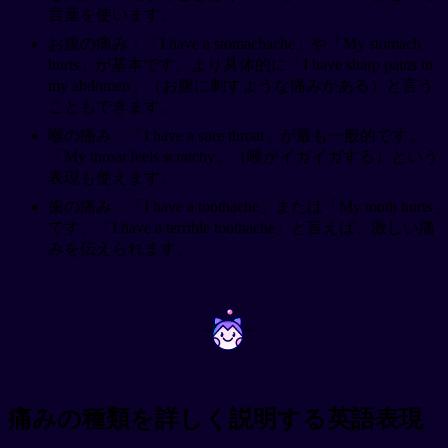
言葉を使います。
お腹の痛み：「I have a stomachache」や「My stomach
hurts」が基本です。より具体的に「I have sharp pains in
my abdomen」（お腹に刺すような痛みがある）と言う
こともできます。
喉の痛み：「I have a sore throat」が最も一般的です。
「My throat feels scratchy」（喉がイガイガする）という
表現も使えます。
歯の痛み：「I have a toothache」または「My tooth hurts」
です。「I have a terrible toothache」と言えば、激しい痛
みを伝えられます。
~
~
痛みの種類を詳しく説明する英語表現