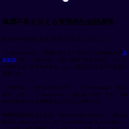
体調不良を伝える実用的な会話表現
痛み以外の症状も英語で説明できるようになりましょう。
「I don't feel well」（体調が良くありません）は体調不良の
基
本表現
です。「I feel sick」も同じ意味で使えますが、アメリ
カ英語では「吐き気がする」という意味にもなるので注意が
必要です。
「I feel dizzy」（めまいがします）、「I feel nauseous」（吐き
気がします）、「I have a fever」（熱があります）など、具体
的な症状を伝える表現を覚えておくと便利です。
時系列を説明するときは「The pain started yesterday」（痛みは
昨日から始まりました）や「I've had this pain for three days」
（この痛みが3日間続いています）という言い方をします。