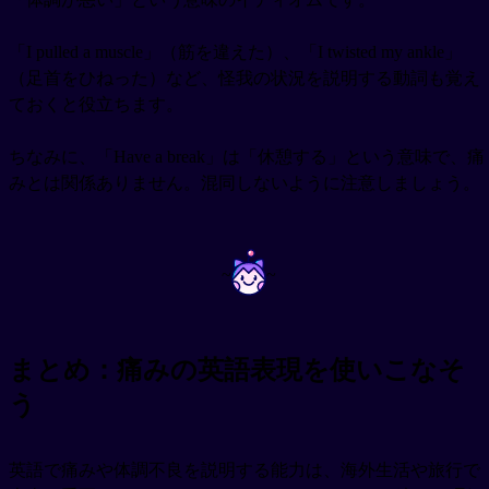
「I pulled a muscle」（筋を違えた）、「I twisted my ankle」
（足首をひねった）など、怪我の状況を説明する動詞も覚え
ておくと役立ちます。
ちなみに、「Have a break」は「休憩する」という意味で、痛
みとは関係ありません。混同しないように注意しましょう。
~
~
まとめ：痛みの英語表現を使いこなそ
う
英語で痛みや体調不良を説明する能力は、海外生活や旅行で