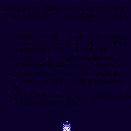
医師との会話では、痛みの質を具体的に伝えることが重要で
す。以下の形容詞を使って、より正確に症状を説明しましょ
う。
鋭い痛み："sharp pain"
は刺すような鋭い痛みです。
「I feel a sharp pain when I breathe」（息をすると刺すよ
うな痛みがあります）という使い方をします。
鈍い痛み："dull pain"
は鈍くて重い痛みを指しま
す。慢性的な痛みを説明するときによく使われます。
ズキズキする痛み："throbbing pain"
や"pounding pain"
は脈打つような痛みです。偏頭痛の説明に最適で
す。
焼けるような痛み："burning pain"
は火傷のような痛
みや胃の不快感を表現できます。
~
~