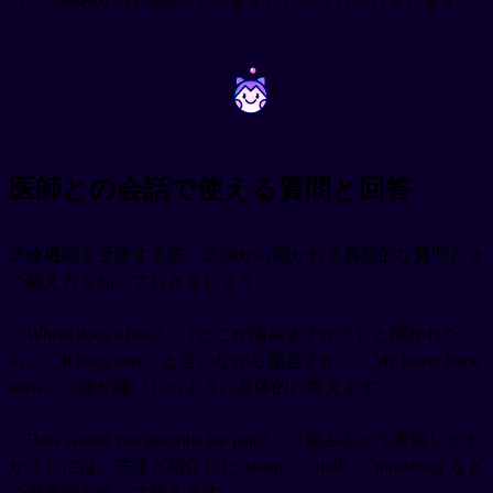
~
~
医師との会話で使える質問と回答
医療機関を受診する際、医師から聞かれる典型的な質問とそ
の答え方を知っておきましょう。
「Where does it hurt?」（どこが痛みますか？）と聞かれた
ら、「It hurts here」と言いながら指差すか、「My lower back
hurts」（腰が痛い）のように具体的に答えます。
「How would you describe the pain?」（痛みをどう表現します
か？）には、先ほど紹介した"sharp"、"dull"、"throbbing"など
の形容詞を使って答えます。