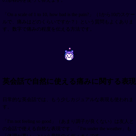
「On a scale of 1 to 10, how bad is the pain?」（1から10のスケー
ルで、痛みはどのくらいですか？）という質問もよくありま
す。数字で痛みの程度を伝える方法です。
~
~
英会話で自然に使える痛みに関する表現
日常的な英会話では、もう少しカジュアルな表現も使われま
す。
「I'm not feeling so good」（あまり調子が良くない）は友人と
の会話で使える自然な表現です。「I'm under the weather」も
「体調が悪い」という意味のイディオムです。