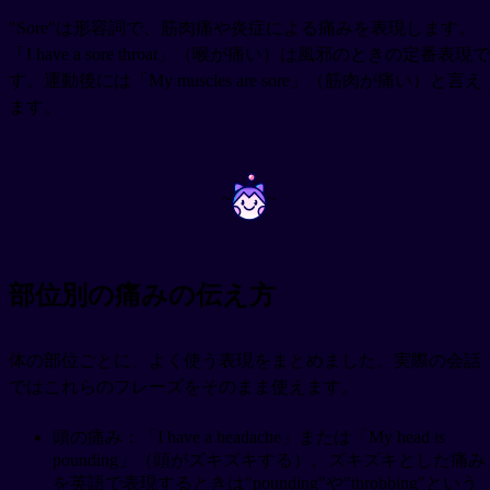
"Sore"は形容詞で、筋肉痛や炎症による痛みを表現します。
「I have a sore throat」（喉が痛い）は風邪のときの定番表現で
す。運動後には「My muscles are sore」（筋肉が痛い）と言え
ます。
~
~
部位別の痛みの伝え方
体の部位ごとに、よく使う表現をまとめました。実際の会話
ではこれらのフレーズをそのまま使えます。
頭の痛み：「I have a headache」または「My head is
pounding」（頭がズキズキする）。ズキズキとした痛み
を英語で表現するときは"pounding"や"throbbing"という