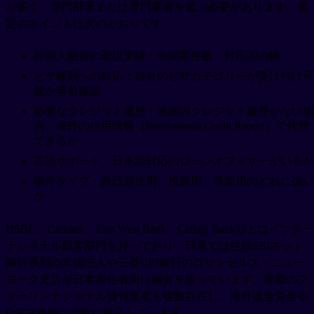
が多く、専門部署または専門業者を選ぶ必要があります。選
定のポイントは次のとおりです。
外国人融資の取扱実績：年間案件数、対応国の幅
ビザ種類への対応：自分のビザカテゴリーが受け付け可
能か事前確認
必要なクレジット履歴：米国内クレジット履歴がない場
合、海外の信用情報（International Credit Report）で代替
できるか
言語サポート：日本語対応のローンオフィサーがいるか
物件タイプ：自己居住用、投資用、商業用のどれに強い
か
HSBC、Citibank、East West Bank、Cathay Bankなどはインター
ナショナル顧客部門を持っており、日系では住信SBIネット
銀行系列の米国法人や三菱UFJ銀行のロサンゼルス・ニュー
ヨーク支店が日本居住者向け融資を扱っています。専業のフ
ォーリンナショナル貸付業者も複数存在し、海外送金資金や
DSCR物件に柔軟に対応しています。