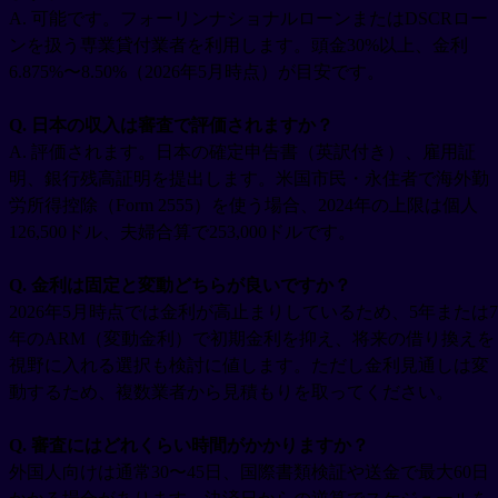
A. 可能です。フォーリンナショナルローンまたはDSCRロー
ンを扱う専業貸付業者を利用します。頭金30%以上、金利
6.875%〜8.50%（2026年5月時点）が目安です。
Q. 日本の収入は審査で評価されますか？
A. 評価されます。日本の確定申告書（英訳付き）、雇用証
明、銀行残高証明を提出します。米国市民・永住者で海外勤
労所得控除（Form 2555）を使う場合、2024年の上限は個人
126,500ドル、夫婦合算で253,000ドルです。
Q. 金利は固定と変動どちらが良いですか？
2026年5月時点では金利が高止まりしているため、5年または7
年のARM（変動金利）で初期金利を抑え、将来の借り換えを
視野に入れる選択も検討に値します。ただし金利見通しは変
動するため、複数業者から見積もりを取ってください。
Q. 審査にはどれくらい時間がかかりますか？
外国人向けは通常30〜45日、国際書類検証や送金で最大60日