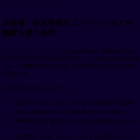
永住者・非永住者がコンベンショナル
融資を使う条件
ファニーメイ・フレディマックの基準では、有効なビザまた
は就労許可を保持する非永住者でも、「3年以上の収入継続見
込み」が書類で確認できれば、米国市民とほぼ同条件で借入
が可能です。
主な要件は以下のとおりです。
最低クレジットスコア：620（多くの貸付業者の基準）
頭金：永住者は3%〜、非永住者は5%〜が一般的
雇用継続証明：雇用主からの3年以上継続見込みのレタ
ー
ビザ書類：H-1B、L-1、E-2、O-1などの有効ビザ、また