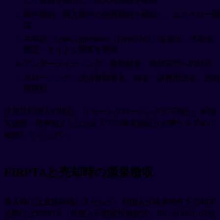
ビザ書類を提出して借入可能額を確認
物件契約：購入物件の売買契約を締結し、エスクロー開
設
本申請：Loan Application（Form 1003）を提出、不動産
鑑定・タイトル調査を実施
アンダーライティング：書類精査、追加質問への対応
クロージング：決済書類署名、頭金・諸費用送金、所有
権移転
非居住外国人の場合、リモートクロージングが可能か、米国
大使館・領事館または公証人での署名認証が必要かを早めに
確認してください。
FIRPTAと売却時の源泉徴収
購入時には直接関係しませんが、外国人が将来物件を売却す
る際にはFIRPTA（外国人不動産投資税法、IRC §1445）の源