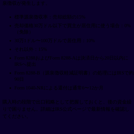
泉徴収が発生します。
標準源泉徴収率：売却総額の15%
売却価格30万ドル以下で買主が居住用に使う場合：0%
（免除）
30万1ドル〜100万ドルで居住用：10%
それ以外：15%
Form 8288およびForm 8288-Aは決済日から20日以内に
IRSへ提出
Form 8288-B（源泉徴収軽減証明書）の処理にはIRSで約
90日
Form 1040-NRによる還付は通常6〜12か月
購入時の段階で出口戦略として把握しておくと、後の資金繰
りで困りません。詳細はIRS公式ページで最新情報を確認し
てください。