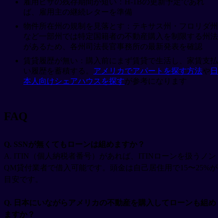
雇用ビザの残存期間が短い：H-1Bの更新予定であれ
ば、雇用主の継続レターを準備
物件所在州の規制を見落とす：テキサス州・フロリダ州
など一部州では特定国籍者の不動産購入を制限する州法
があるため、各州司法長官事務所の最新発表を確認
賃貸履歴が無い：購入前にまず賃貸で生活し、家賃支払
い履歴を蓄積する。
アメリカでアパートを探す方法
や
日
本人向けシェアハウスを探す
が参考になります
FAQ
Q. SSNが無くてもローンは組めますか？
A. ITIN（個人納税者番号）があれば、ITINローンを扱うノン
QM貸付業者で借入可能です。頭金は自己居住用で15〜25%が
目安です。
Q. 日本にいながらアメリカの不動産を購入してローンも組め
ますか？