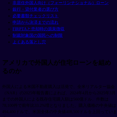
非居住外国人向け（フォーリンナショナル）ローン
銀行・貸付業者の選び方
必要書類チェックリスト
申請から決済までの流れ
FIRPTAと売却時の源泉徴収
制裁対象国の国民への制限
よくある落とし穴
アメリカで外国人が住宅ローンを組め
るのか
外国人による米国不動産購入は活発で、全米リアルター協会
（NAR）の2025年報告書によれば、2024年4月から2025年3月
までの外国人による既存住宅購入額は560億ドル、件数は
78,100件で前年比33.2%増となりました。購入価格の中央値は
494,400ドルで、米国全体の中央値408,500ドルを上回っていま