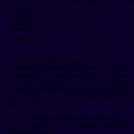
ンカード）
FHA、USDA、VA
3.
非永住者（H-1B、L-1、E-2
3〜
コンベンショナル
など有効ビザ＋EAD）
5%
ITIN保持者（SSN無し、米
15
ITINローン（ノンQM）
国居住あり）
25
フォーリンナショナルロ
30
非居住外国人（海外在住）
ーン、DSCRローン
50
2025年3月26日付HUD通達「Mortgagee Letter 2025-09」によ
り、2025年5月25日以降に発番されたFHAケースでは非永住
者がFHA保険付きローンの対象から外されました。現行ルー
ルでは、FHA、203(k)改修ローン、ストリームライン借り換
え、HECMはすべて米国市民および合法永住者のみが利用で
きます。USDAローンも2025年3月18日改定で同様に非永住者
は対象外となっています。
つまり、非永住者や非居住外国人がFHAやUSDAを使うこと
はできず、選択肢はコンベンショナル融資または外国人向け
ノンQM商品に絞られます。