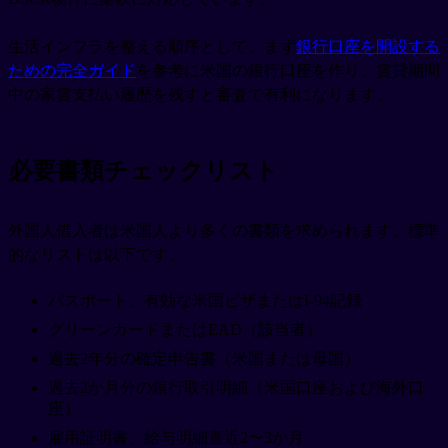
生活インフラを整える順序として、まず
銀行口座を開設する
ための完全ガイド
を参考に米国の銀行口座を作り、賃貸期間
中の家賃支払い履歴を残すと審査で有利になります。
必要書類チェックリスト
外国人借入者は米国人より多くの書類を求められます。標準
的なリストは以下です。
パスポート、有効な米国ビザまたはI-94記録
グリーンカードまたはEAD（該当者）
過去2年分の確定申告書（米国または母国）
過去2か月分の銀行取引明細（米国口座および海外口
座）
雇用証明書、給与明細直近2〜3か月