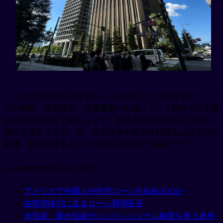
アメリカで外国人が住宅ローンを組むことは可能ですが、ビ
ザの種類、在留状況、信用履歴の有無によって利用できる商
品と条件が大きく変わります。永住者は米国市民とほぼ同じ
条件で借入できる一方、非永住者や非居住外国人は頭金30%
前後、金利は通常より1〜2%高い水準が一般的です。
Last updated: May 22, 2026
アメリカで外国人が住宅ローンを組めるのか
在留資格別に見るローン利用区分
永住者・非永住者がコンベンショナル融資を使う条件