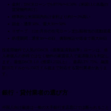
金利：DSCRローンで6.875%〜8.50%（米国LLC名義の
賃貸物件向け）
標準的な米国国内向け金利より約1〜2%高い
頭金：通常30%、最大30〜50%
リザーブ：12か月分の住宅ローン支払額相当の流動資産
処理期間：通常30〜45日、書類検証や送金で最大60日
投資用物件で人気のDSCR（債務返済負担率）ローンは、借
入者個人の所得ではなく物件の家賃収入で返済能力を判定し
ます。最低DSCR 1.0（推奨1.25以上）、最高LTV 75%、融資
額10万ドルから350万ドル超まで対応する貸付業者がありま
す。
銀行・貸付業者の選び方
外国人向け融資は一般の大手銀行支店窓口では断られること