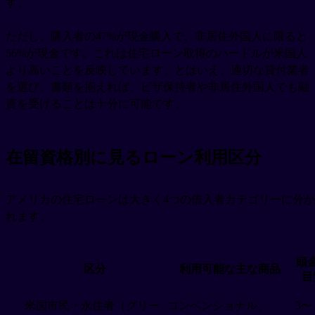
す。
ただし、購入者の47%が現金購入で、非居住外国人に限ると
56%が現金です。これは住宅ローン取得のハードルが米国人
より高いことを反映しています。とはいえ、適切な貸付業者
を選び、書類を揃えれば、ビザ保持者や非居住外国人でも融
資を受けることは十分に可能です。
在留資格別に見るローン利用区分
アメリカの住宅ローンは大きく4つの借入者カテゴリーに分か
れます。
頭
区分
利用可能な主な商品
目
米国市民・永住者（グリー
コンベンショナル、
3〜