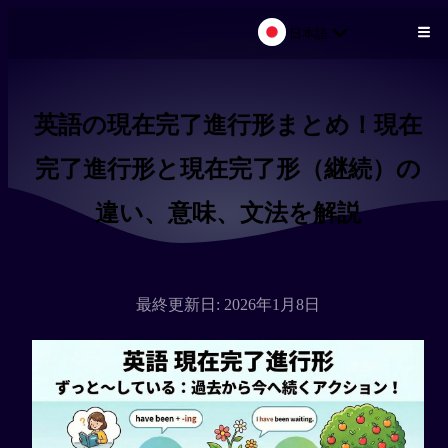
日本語
メインコンテンツにスキップ
英語の現在完了進行形まとめ！現在
完了進行形と現在完了形（継続）の
違い、意味、文法を解説
最終更新日: 2026年1月8日