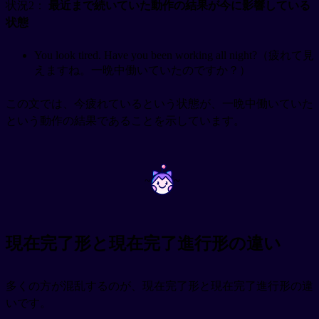
状況2：
最近まで続いていた動作の結果が今に影響している
状態
You look tired. Have you been working all night?（疲れて見
えますね。一晩中働いていたのですか？）
この文では、今疲れているという状態が、一晩中働いていた
という動作の結果であることを示しています。
~
~
現在完了形と現在完了進行形の違い
多くの方が混乱するのが、現在完了形と現在完了進行形の違
いです。