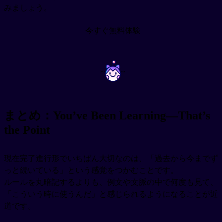
みましょう。
今すぐ無料体験
~
~
まとめ：You’ve Been Learning—That’s
the Point
現在完了進行形でいちばん大切なのは、「過去から今までず
っと続いている」という感覚をつかむことです。
ルールを丸暗記するよりも、例文や文脈の中で何度も見て、
「こういう時に使うんだ」と感じられるようになることが近
道です。