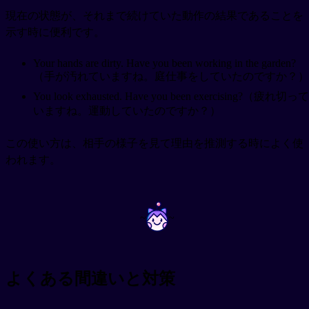
現在の状態が、それまで続けていた動作の結果であることを
示す時に便利です。
Your hands are dirty. Have you been working in the garden?
（手が汚れていますね。庭仕事をしていたのですか？）
You look exhausted. Have you been exercising?（疲れ切って
いますね。運動していたのですか？）
この使い方は、相手の様子を見て理由を推測する時によく使
われます。
~
~
よくある間違いと対策