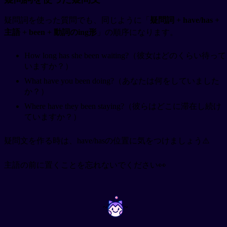
疑問詞を使った質問でも、同じように「
疑問詞 + have/has +
主語 + been + 動詞のing形
」の順序になります。
How long has she been waiting?（彼女はどのくらい待って
いますか？）
What have you been doing?（あなたは何をしていました
か？）
Where have they been staying?（彼らはどこに滞在し続け
ていますか？）
疑問文を作る時は、have/hasの位置に気をつけましょう⚠️
主語の前に置くことを忘れないでください👀
~
~