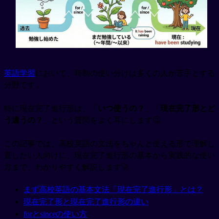
英語学習
において、時制の使い分けは多くの人が苦手とする
分野です。
特に現在完了進行形は、「
いつ使うの？
」「
現在完了形とど
う違うの？
」という質問をよく耳にします🤔
この記事では、高校英語の文法をちゃんと使える形で理解し
直したい人向けに、現在完了進行形の基本から実践的な使い
方まで、わかりやすく解説します🚀
まず高校英語の基本文法「現在完了進行形」とは？
現在完了形と現在完了進行形の違い
forとsinceの使い方