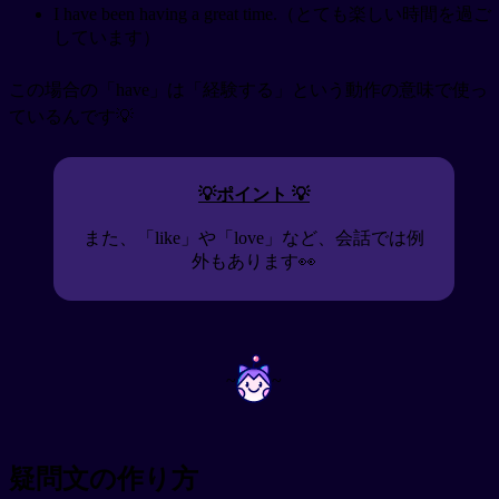
I have been having a great time.（とても楽しい時間を過ご
しています）
この場合の「have」は「経験する」という動作の意味で使っ
ているんです💡
💡ポイント 💡
また、「like」や「love」など、会話では例
外もあります👀
~
~
疑問文の作り方