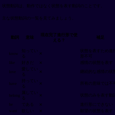
状態動詞は、動作ではなく状態を表す動詞のことです。
主な状態動詞の一覧を見てみましょう。
現在完了進行形で使
動詞
意味
補足
える？
知ってい
状態を表すため進
know
✕
る
形不可
like
好きだ
感情の状態を表す
✕
愛してい
継続的な感情の状
love
✕
る
持ってい
所有の意味では不
have
✕
る
属してい
状態のみを表す動
belong
✕
る
be
である
進行形にできない
✕
want
欲しい
願望の状態を表す
✕