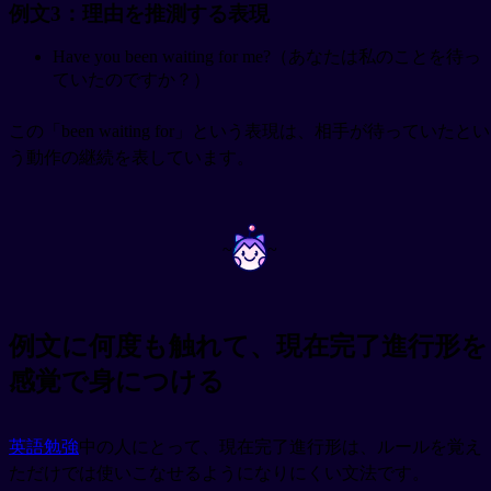
例文3：理由を推測する表現
Have you been waiting for me?（あなたは私のことを待っ
ていたのですか？）
この「been waiting for」という表現は、相手が待っていたとい
う動作の継続を表しています。
~
~
例文に何度も触れて、現在完了進行形を
感覚で身につける
英語勉強
中の人にとって、現在完了進行形は、ルールを覚え
ただけでは使いこなせるようになりにくい文法です。