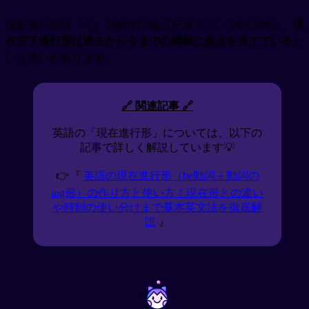
現在進行形は「今」の動作に焦点を当てているのに対し、
現
在完了進行形は過去から今までの継続に焦点を当てている
と
いう違いがあります。
🔗 関連記事 🔗
英語の「現在進行形」については、以下の
記事で詳しく解説しています💡
👉『
英語の現在進行形（be動詞＋動詞の
ing形）の作り方と使い方！現在形との違い
や時制の使い分けまで基本英文法を徹底解
説
』
~
~