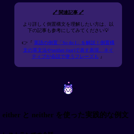
🔗 関連記事 🔗
より詳しく倒置構文を理解したい方は、以
下の記事も参考にしてみてください💡
👉『
英語の倒置「So do I」を解説！倒置構
文の英文法やneither (nor)で表す表現、ネイ
ティブが会話で使うフレーズも
』
~
~
either と neither を使った実践的な例文