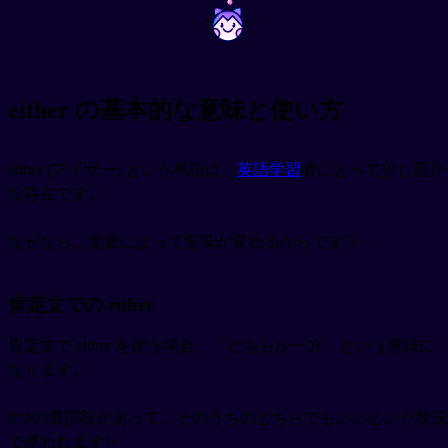
~
~
either の基本的な意味と使い方
either (アイザー) という単語は、
英語学習
者にとって少し厄介
な存在です。
なぜなら、文脈によって意味が変わるからです💡
肯定文での either
肯定文で either を使う場合、「どちらか一方」という意味に
なります。
2つの選択肢があって、そのうちのどちらでもいいという状況
で使われます✨