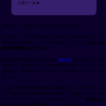
上達の一歩🔥
一度学んで、理解して、自分のものにしよう💪
ちなみに、この記事で紹介したeither と neither の使い分けの
表現を実際の英語コンテンツで確認したい方には、
Migakuの
動画学習機能がおすすめ
です。
動画学習機能を使えば、Netflixや
YouTube
などのコンテンツを
見ながら、字幕内のわからない単語の意味をワンクリックで
確認でき、そのままフラッシュカードに保存してサクッと復
習できます。
Migakuでは動画学習機能以外にも複数のコースを用意してお
り、基礎コースで英語の基礎を整理し、実際のコンテンツの
中でネイティブのリアルな英語に触れることで、
動画を楽し
みながら自然に英語脳を身につけられる
のが魅力です。