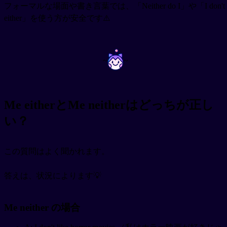
フォーマルな場面や書き言葉では、「Neither do I」や「I don't
either」を使う方が安全です⚠️
~
~
Me eitherとMe neitherはどっちが正し
い？
この質問はよく聞かれます。
答えは、状況によります💡
Me neither の場合