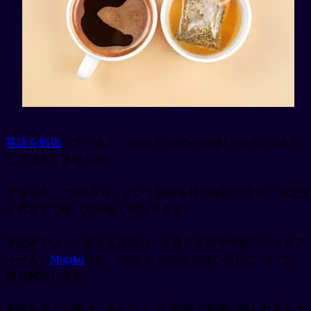
英語を勉強
していると、either と neither の使い分けに悩んだ
ことはありませんか？
どちらも「2つのうち」という意味を持つ単語ですが、肯定文
と否定文で使い方が全く異なります。
本記事では、「使える言語力」を育てる語学学習プラットフ
ォーム「
Migaku
」が、either と neither の使い分けについて、
徹底解説します。
基礎を学んだ後は、ネイティブの動画で実際の使われ方をチ