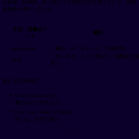
写真家・起業家。自ら動いて可能性を切り開くという、起業
家精神を表す一言です。
文法・語彙ポイ
解説
ント
opportunities
「機会」や「チャンス」の複数形。
「作り出す」という動詞で、能動的な
create
合い。
使える応用表現：
Create your own luck.
運は自分で作るもの。
Don’t wait—make it happen.
待つな、自分で動け。
↓ ↓ ↓