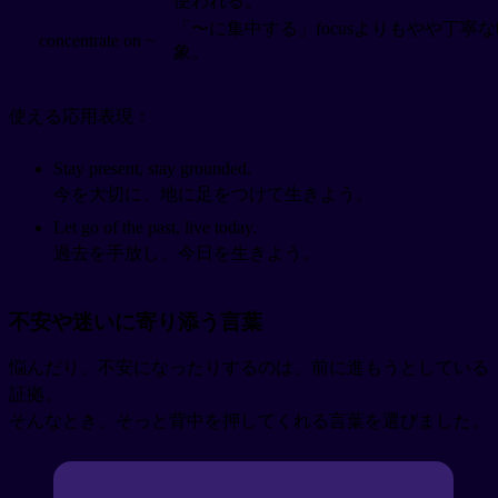
使われる。
「〜に集中する」focusよりもやや丁寧
concentrate on ~
象。
使える応用表現：
Stay present, stay grounded.
今を大切に、地に足をつけて生きよう。
Let go of the past, live today.
過去を手放し、今日を生きよう。
不安や迷いに寄り添う言葉
悩んだり、不安になったりするのは、前に進もうとしている
証拠。
そんなとき、そっと背中を押してくれる言葉を選びました。