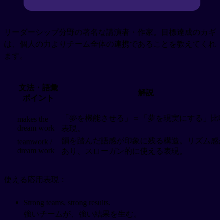
リーダーシップ分野の著名な講演者・作家。目標達成のカギ
は、個人の力よりチーム全体の連携であることを教えてくれ
ます。
文法・語彙
解説
ポイント
「夢を機能させる」＝「夢を現実にする」比
makes the
dream work
表現。
韻を踏んだ語感が印象に残る構造。リズム感
teamwork /
dream work
あり、スローガン的に使える表現。
使える応用表現：
Strong teams, strong results.
強いチームが、強い結果を生む。