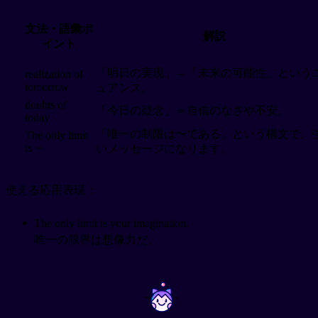
文法・語彙ポ
解説
イント
「明日の実現」→「未来の可能性」という
realization of
tomorrow
ュアンス。
doubts of
「今日の疑念」＝自信のなさや不安。
today
「唯一の制限は〜である」という構文で、
The only limit
is ~
いメッセージになります。
使える応用表現：
The only limit is your imagination.
唯一の限界は想像力だ。
~
~