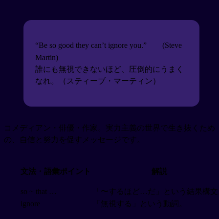
“Be so good they can’t ignore you.”
(Steve
Martin)
誰にも無視できないほど、圧倒的にうまく
なれ。（スティーブ・マーティン）
コメディアン・俳優・作家。実力主義の世界で生き抜くため
の、自信と努力を促すメッセージです。
文法・語彙ポイント
解説
so ~ that …
「〜するほど…だ」という結果構文
ignore
「無視する」という動詞。