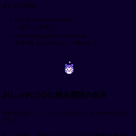
使える応用表現：
Face the fear, find the freedom.
一歩ずつ、着実に。
Your breakthrough starts with courage.
準備が整うのを待たずに、今始めよう。
~
~
おしゃれで心に残る英語の名言
思わず誰かにシェアしたくなるような、センスの光るフレー
ズたち。
短くても深い、英語ならではのリズムや言葉選びが魅力で