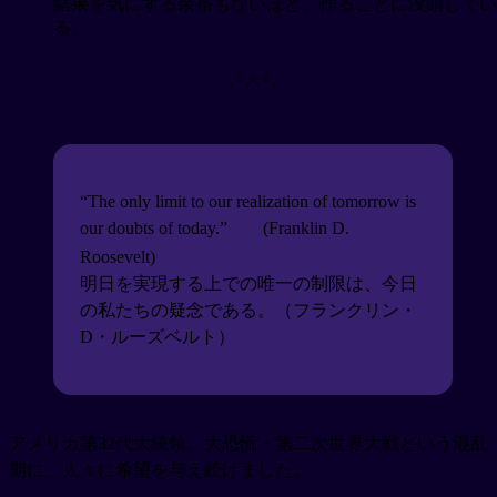
結果を気にする余裕もないほど、作ることに没頭してい
る。
↓ ↓ ↓
“The only limit to our realization of tomorrow is
our doubts of today.”
(Franklin D.
Roosevelt)
明日を実現する上での唯一の制限は、今日
の私たちの疑念である。（フランクリン・
D・ルーズベルト）
アメリカ第32代大統領。大恐慌・第二次世界大戦という混乱
期に、人々に希望を与え続けました。