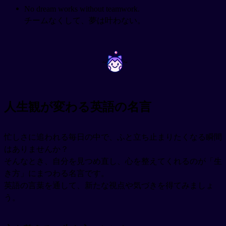
No dream works without teamwork.
チームなくして、夢は叶わない。
~
~
人生観が変わる英語の名言
忙しさに追われる毎日の中で、ふと立ち止まりたくなる瞬間
はありませんか？
そんなとき、自分を見つめ直し、心を整えてくれるのが「生
き方」にまつわる名言です。
英語の言葉を通して、新たな視点や気づきを得てみましょ
う。