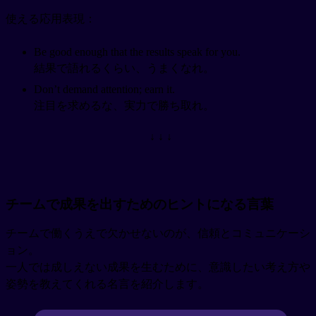
使える応用表現：
Be good enough that the results speak for you.
結果で語れるくらい、うまくなれ。
Don’t demand attention; earn it.
注目を求めるな、実力で勝ち取れ。
↓ ↓ ↓
チームで成果を出すためのヒントになる言葉
チームで働くうえで欠かせないのが、信頼とコミュニケーシ
ョン。
一人では成しえない成果を生むために、意識したい考え方や
姿勢を教えてくれる名言を紹介します。