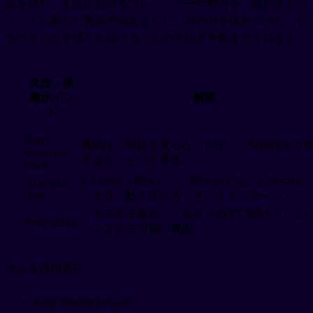
気を博し、人生におけるプレッシャーや努力を、温かさとウ
ィットに満ちた言葉で伝えました。肩の力を抜きつつも、や
るべきことを淡々と続けることの大切さを教えてくれます。
文法・語
彙ポイン
解説
ト
Don’t
直訳は「時計を見るな」だが、「時間ばかり
watch the
するな」という意味。
clock
it = clock（時計）。「時計がすることをやれ
do what it
does
つまり「動き続けろ」というメッセージ。
「そのまま進め」「あきらめずに続けろ」と
Keep going
シンプルで力強い表現。
使える応用表現：
Keep moving forward.