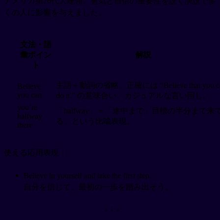
アメリカ第26代大統領。勇気と自信の重要性を説く演説で多
くの人に影響を与えました。
文法・語
彙ポイン
解説
ト
主語＋動詞の省略。正確には “Believe that you c
Believe
you can
do it.” の意味合い。カジュアルな言い回し。
you’re
「halfway」＝「途中まで」目標の半分まで来
halfway
る、という比喩表現。
there
使える応用表現：
Believe in yourself and take the first step.
自分を信じて、最初の一歩を踏み出そう。
↓ ↓ ↓