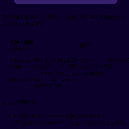
古代中国の思想家。「論語」にも通じる、努力と継続の大切
さを説いた名言です。
文法・語彙
解説
ポイント
直訳は「それは重要ではない」＝「気にする
It does not
matter
要はない」という意味でよく使う表現。
「〜する限りは」という条件表現。
as long as ~
例：as long as you try.
努力する限り。
使える応用表現：
It doesn’t matter how late you start, just don’t quit.
遅く始めてもかまわない。ただ、やめないことが大切
だ。