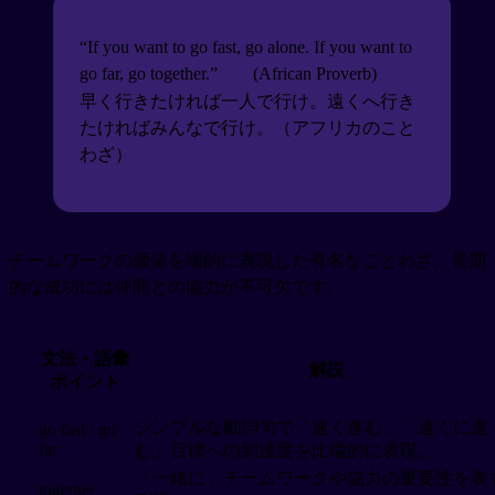
“If you want to go fast, go alone. If you want to
go far, go together.”
(African Proverb)
早く行きたければ一人で行け。遠くへ行き
たければみんなで行け。（アフリカのこと
わざ）
チームワークの価値を端的に表現した有名なことわざ。長期
的な成功には仲間との協力が不可欠です。
文法・語彙
解説
ポイント
シンプルな動詞句で「速く進む」「遠くに進
go fast / go
far
む」目標への到達度を比喩的に表現。
「一緒に」チームワークや協力の重要性を表
together