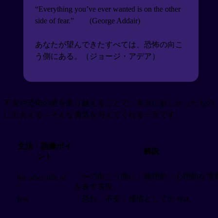
“Everything you’ve ever wanted is on the other
side of fear.”
(George Addair)
あなたが望んできたすべては、恐怖の向こ
う側にある。（ジョージ・アデア）
不安や恐怖の壁を乗り越えることで、本当に欲しかったもの
に出会える—そんな勇気を与えてくれる一言です。
文法・語彙ポイ
解説
ント
「〜の向こう側に」物理的・心理的な境
the other side of
~
を表す表現。
fear
「恐れ、不安」感情としての fear。