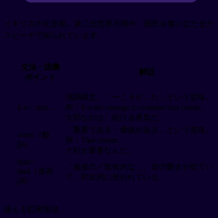
イギリスの元首相。第二次世界大戦中、国民を奮い立たせた
スピーチで知られています。
文法・語彙
解説
ポイント
強調構文。「〜こそが…だ」という意味。
It is ~ that …
例：It is the courage to continue that counts.
大切なのは、続ける勇気だ。
「重要である・価値がある」という意味。
count（動
例：That counts.
詞）
それが重要なんだ。
final /
「最後の／致命的な」。音の響きが似てい
fatal（形容
て、対比的に使われている。
詞）
使える応用表現：