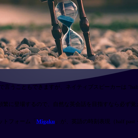
で言うこともできますが、ネイティブスピーカーは "half past
頻繁に登場するので、自然な英会話を目指すなら必ず覚
ットフォーム「
Migaku
」が、英語の時刻表現（half past・q