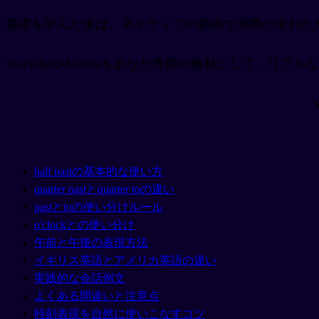
基礎を学んだ後は、ネイティブの動画で実際の使われ
YouTubeやNetflixをあなた専用の教材にして、リ
half pastの基本的な使い方
quarter pastとquarter toの違い
pastとtoの使い分けルール
o'clockとの使い分け
午前と午後の表現方法
イギリス英語とアメリカ英語の違い
実践的な会話例文
よくある間違いと注意点
時刻表現を自然に使いこなすコツ