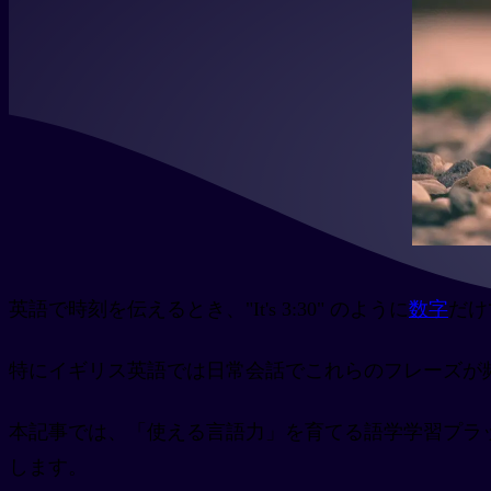
英語で時刻を伝えるとき、"It's 3:30" のように
数字
だけ
特にイギリス英語では日常会話でこれらのフレーズが
本記事では、「使える言語力」を育てる語学学習プラ
します。