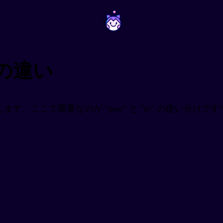
~
~
 toの違い
ます。ここで重要なのが "past" と "to" の使い分けです