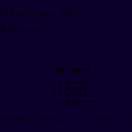
 "half past three" の方が一般的です。
時刻の数字を続けるだけです。
時刻
英語表現
1:30
half past one
5:30
half past five
9:30
half past nine
12:30
half past twelve
なので、英会話でスムーズに使えるようになると、ネイティブ