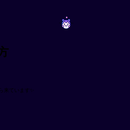
~
~
い方
から来ています✨