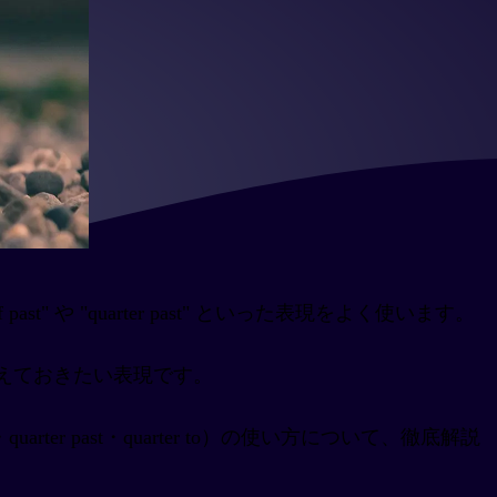
" や "quarter past" といった表現をよく使います。
えておきたい表現です。
uarter past・quarter to）の使い方について、徹底解説