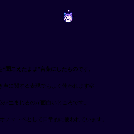
~
~
を“
聞こえたまま
”
言葉にしたもの
です。
声に関する表現でもよく使われます🐶
形が生まれるのが面白いところです。
鳴き声はオノマトペとして日常的に使われています。