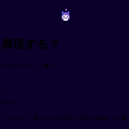
~
~
う表現する？
を見てみましょう🐈🐾
）」
的です。
に動詞としても使い、人間がその声を聞いて意味を理解します😺