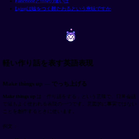
Falsehoodとfalseの違いは
Lyingは嘘をつく横たわるという意味ですか
~
~
軽い作り話を表す英語表現
Make things up — でっち上げる
Make things up
は「作り話をする」という意味で、日常会話
で最もよく使われる表現の一つです。意図的に事実ではない
ことを創作するときに使います。
例文：