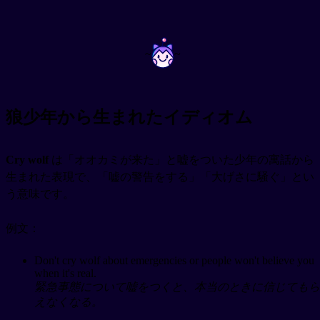
~
~
狼少年から生まれたイディオム
Cry wolf
は「オオカミが来た」と嘘をついた少年の寓話から
生まれた表現で、「嘘の警告をする」「大げさに騒ぐ」とい
う意味です。
例文：
Don't cry wolf about emergencies or people won't believe you
when it's real.
緊急事態について嘘をつくと、本当のときに信じてもら
えなくなる。