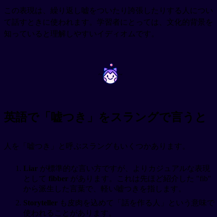
この表現は、繰り返し嘘をついたり誇張したりする人につい
て話すときに使われます。学習者にとっては、文化的背景を
知っていると理解しやすいイディオムです。
~
~
英語で「嘘つき」をスラングで言うと
人を「嘘つき」と呼ぶスラングもいくつかあります。
Liar
が標準的な言い方ですが、よりカジュアルな表現
として
fibber
があります。これは先ほど紹介した "fib"
から派生した言葉で、軽い嘘つきを指します。
Storyteller
も皮肉を込めて「話を作る人」という意味で
使われることがあります。