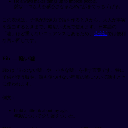
He always makes things up to impress people.
彼はいつも人を感心させるために話をでっち上げる。
この表現は、子供が想像力で話を作るときから、大人が事実
を歪曲するときまで、幅広い状況で使えます。日本語の
「嘘」ほど重くないニュアンスもあるため、
英会話
では便利
な言い回しです。
Fib — 軽い嘘
Fib
は「罪のない嘘」や「小さな嘘」を指す言葉です。特に
子供が使う嘘や、誰も傷つけない程度の嘘について話すとき
に使われます。
例文：
I told a little fib about my age.
年齢について少し嘘をついた。