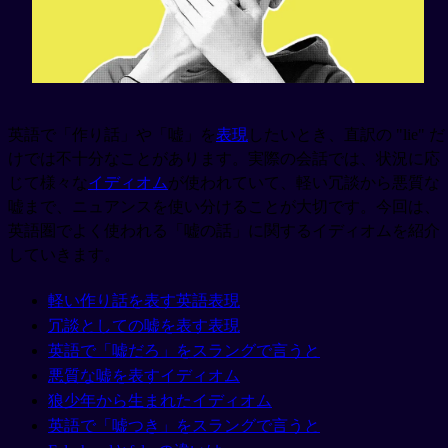
英語で「作り話」や「嘘」を
表現
したいとき、直訳の "lie" だ
けでは不十分なことがあります。実際の会話では、状況に応
じて様々な
イディオム
が使われていて、軽い冗談から悪質な
嘘まで、ニュアンスを使い分けることが大切です。今回は、
英語圏でよく使われる「嘘の話」に関するイディオムを紹介
していきます。
軽い作り話を表す英語表現
冗談としての嘘を表す表現
英語で「嘘だろ」をスラングで言うと
悪質な嘘を表すイディオム
狼少年から生まれたイディオム
英語で「嘘つき」をスラングで言うと