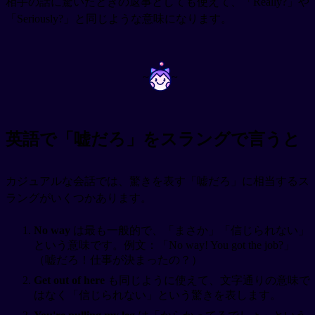
相手の話に驚いたときの返事としても使えて、「Really?」や
「Seriously?」と同じような意味になります。
~
~
英語で「嘘だろ」をスラングで言うと
カジュアルな会話では、驚きを表す「嘘だろ」に相当するス
ラングがいくつかあります。
No way
は最も一般的で、「まさか」「信じられない」
という意味です。例文：「No way! You got the job?」
（嘘だろ！仕事が決まったの？）
Get out of here
も同じように使えて、文字通りの意味で
はなく「信じられない」という驚きを表します。