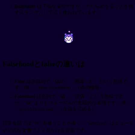
Bullshitter
は下品な表現ですが、でたらめを言う人を指
すスラングとして広く使われています。
~
~
Falsehoodとfalseの違いは
False
は形容詞で「偽の」「間違った」という意味で
す。例：「false information」（偽の情報）
Falsehood
は名詞で「嘘」「虚偽」という意味です
が、"lie" よりもフォーマルで文語的な表現です。例：
「spread falsehoods」（虚偽を広める）
日常会話では "lie" を使うことが多く、"falsehood" はニュース
や公式な文書でよく見かける言葉です。