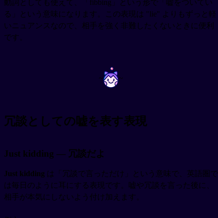
動詞としても使えて、「fibbing」という形で「嘘をついてい
る」という意味になります。この表現は "lie" よりもずっと軽
いニュアンスなので、相手を強く非難したくないときに便利
です。
~
~
冗談としての嘘を表す表現
Just kidding — 冗談だよ
Just kidding
は「冗談で言っただけ」という意味で、英語圏で
は毎日のように耳にする表現です。嘘や冗談を言った後に、
相手が本気にしないよう付け加えます。