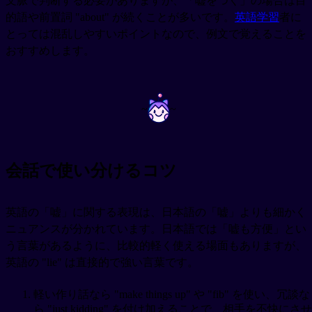
文脈で判断する必要がありますが、「嘘をつく」の場合は目
的語や前置詞 "about" が続くことが多いです。
英語学習
者に
とっては混乱しやすいポイントなので、例文で覚えることを
おすすめします。
~
~
会話で使い分けるコツ
英語の「嘘」に関する表現は、日本語の「嘘」よりも細かく
ニュアンスが分かれています。日本語では「嘘も方便」とい
う言葉があるように、比較的軽く使える場面もありますが、
英語の "lie" は直接的で強い言葉です。
軽い作り話なら "make things up" や "fib" を使い、冗談な
ら "just kidding" を付け加えることで、相手を不快にさせ