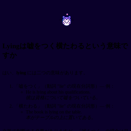
~
~
Lyingは嘘をつく横たわるという意味で
すか
はい、
lying
には二つの意味があります。
「嘘をつく」（動詞 "lie" の現在分詞形）— 例：
He is lying about his qualifications.
彼は資格について嘘をついている。
「横たわる」（動詞 "lie" の現在分詞形）— 例：
The book is lying on the table.
本がテーブルの上に置いてある。