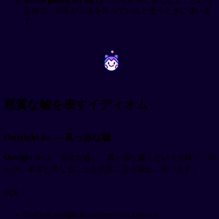
You're pulling my leg
は「からかってるでしょ」という
意味で、相手が冗談を言っていると思うときに使いま
す。
~
~
悪質な嘘を表すイディオム
Outright lie — 真っ赤な嘘
Outright lie
は「完全な嘘」「真っ赤な嘘」という意味で、明
らかに事実と異なることを故意に言う場合に使います。
例文：
That's an outright lie and everyone knows it.