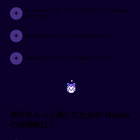
リアルな会話中に新しく耳にする単語やフレーズはMigaku
に保存できる？
友達のInstagramストーリーも語学学習に役立つ？
Migakuは発音やスピーキングの練習にも使える？
~
~
旅行をもっと楽しむための Migaku
の活用術は？